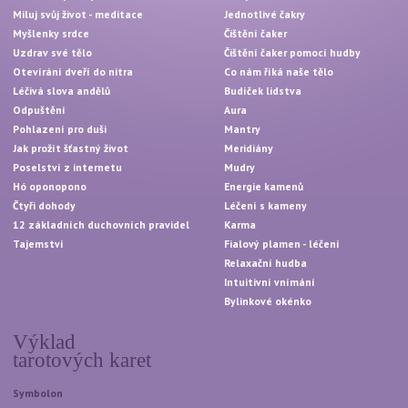
Miluj svůj život - meditace
Jednotlivé čakry
Myšlenky srdce
Čištění čaker
Uzdrav své tělo
Čištění čaker pomocí hudby
Otevírání dveří do nitra
Co nám říká naše tělo
Léčivá slova andělů
Budíček lidstva
Odpuštění
Aura
Pohlazení pro duši
Mantry
Jak prožít šťastný život
Meridiány
Poselství z internetu
Mudry
Hó oponopono
Energie kamenů
Čtyři dohody
Léčení s kameny
12 základních duchovních pravidel
Karma
Tajemství
Fialový plamen - léčení
Relaxační hudba
Intuitivní vnímání
Bylinkové okénko
Výklad
tarotových karet
Symbolon