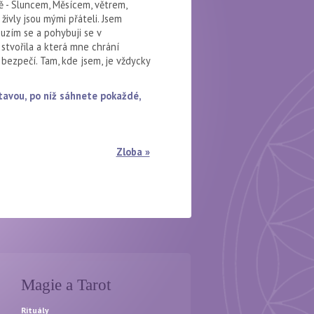
ě - Sluncem, Měsícem, větrem,
živly jsou mými přáteli. Jsem
uzím se a pohybuji se v
e stvořila a která mne chrání
 bezpečí. Tam, kde jsem, je vždycky
dstavou, po níž sáhnete pokaždé,
Zloba »
Magie a Tarot
Rituály