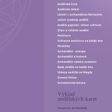
Andělská čísla
Andělské léčení
Léčení s archandělem Rafaelem
Léčivé symboly andělů
Andělé paprsků - léčení světlem
Zlatí a stříbrní andělé
Meditace
Světelné meditace na každý den
Modlitby
Archandělé - energie
Archandělé a bohové
Archandělé vašeho znamení
Rady andělů na každý den
Vzkazy andílků od Magdy
Doreen Virtue
Automatická kresba
Výklad
andělských karet
Poselství archandělů