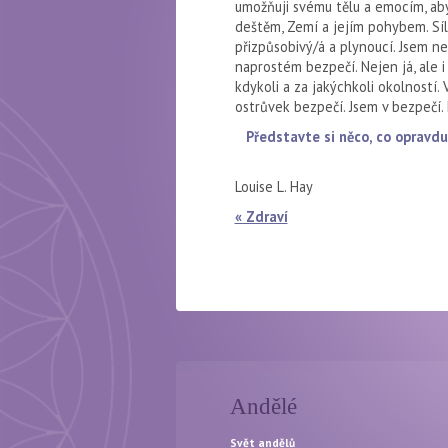
umožňuji svému tělu a emocím, aby
deštěm, Zemí a jejím pohybem. Síla
přizpůsobivý/á a plynoucí. Jsem n
naprostém bezpečí. Nejen já, ale i m
kdykoli a za jakýchkoli okolností.
ostrůvek bezpečí. Jsem v bezpečí. M
Představte si něco, co opravdu 
Louise L. Hay
« Zdraví
Andělé
Svět andělů