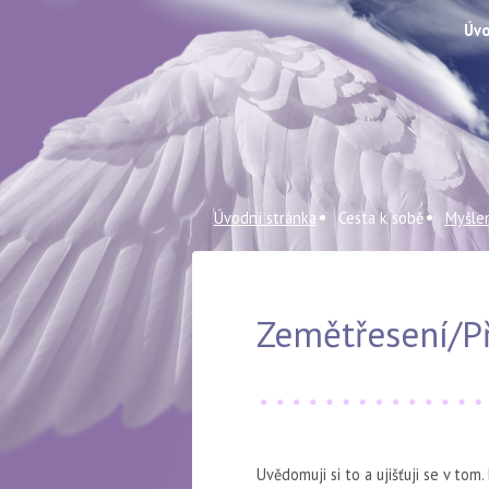
Úvo
Úvodní stránka
Cesta k sobě
Myšle
Zemětřesení/Př
Uvědomuji si to a ujišťuji se v tom