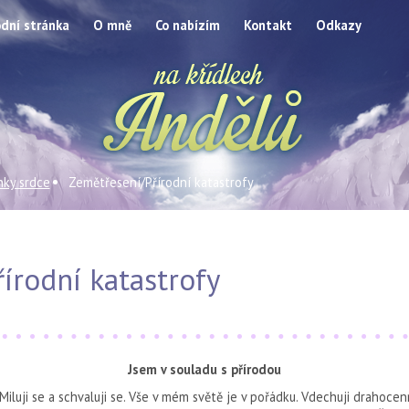
dní stránka
O mně
Co nabízím
Kontakt
Odkazy
nky srdce
Zemětřesení/Přírodní katastrofy
írodní katastrofy
Jsem v souladu s přírodou
. Miluji se a schvaluji se. Vše v mém světě je v pořádku. Vdechuji drahoce