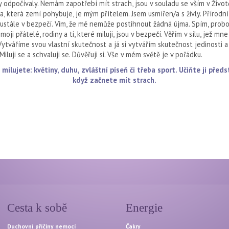
 odpočívaly. Nemám zapotřebí mít strach, jsou v souladu se vším v Život
, která zemí pohybuje, je mým přítelem. Jsem usmířen/a s živly. Přírodní 
eustále v bezpečí. Vím, že mě nemůže postihnout žádná újma. Spím, probo
oji přátelé, rodiny a ti, které miluji, jsou v bezpečí. Věřím v sílu, jež mn
 Vytváříme svou vlastní skutečnost a já si vytvářím skutečnost jedinosti a
iluji se a schvaluji se. Důvěřuji si. Vše v mém světě je v pořádku.
milujete: květiny, duhu, zvláštní píseň či třeba sport. Učiňte ji pře
když začnete mít strach.
Cesta k sobě
Energie
Duchovní příčiny nemocí
Čakry