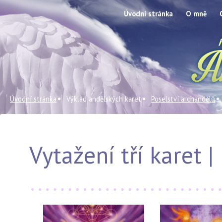
Úvodní stránka
O mně
Úvodní stránka
Výklad andělských karet
Poselství archandělů
Vytažení tří karet 