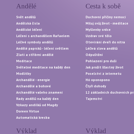
Andělé
Cesta k sobě
Svět andělů
Duchovní příčiny nemocí
Andělská čísla
Miluj svůj život - meditace
Andělské léčení
Myšlenky srdce
Léčení s archandělem Rafaelem
Uzdrav své tělo
Léčivé symboly andělů
Otevírání dveří do nitra
Andělé paprsků - léčení světlem
Léčivá slova andělů
Zlatí a stříbrní andělé
Odpuštění
Meditace
Pohlazení pro duši
Světelné meditace na každý den
Jak prožít šťastný život
Modlitby
Poselství z internetu
Archandělé - energie
Hó oponopono
Archandělé a bohové
Čtyři dohody
Archandělé vašeho znamení
12 základních duchovních pr
Rady andělů na každý den
Tajemství
Vzkazy andílků od Magdy
Doreen Virtue
Automatická kresba
Výklad
Výklad