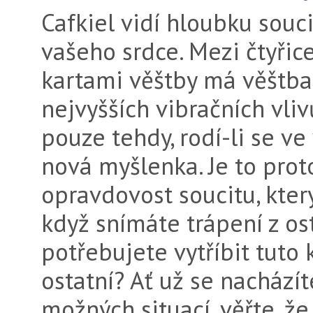
Cafkiel vidí hloubku souci
vašeho srdce. Mezi čtyřice
kartami věštby má věštba
nejvyšších vibračních vlivů
pouze tehdy, rodí-li se ve
nová myšlenka. Je to proto
opravdovost soucitu, který 
když snímáte trápení z os
potřebujete vytříbit tuto 
ostatní? Ať už se nacházíte
možných situací, věřte, ž