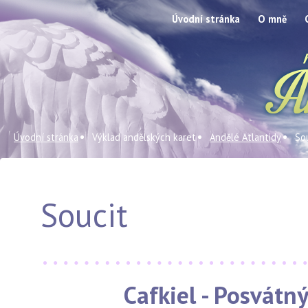
Úvodní stránka
O mně
Úvodní stránka
Výklad andělských karet
Andělé Atlantidy
So
Soucit
Cafkiel - Posvátn