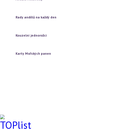
Vytažení jedné karty
Vytažení tří karet
Rady andělů na každý den
Vytažení jedné karty
Vytažení tří karet
Kouzelní jednorožci
Vytažení jedné karty
Vytažení tří karet
Karty Mořských panen
Vytažení jedné karty
Vytažení tří karet