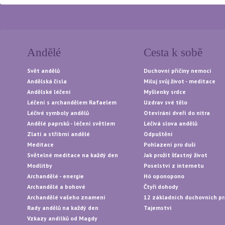
Andělé
Cesta k sobě
Svět andělů
Duchovní příčiny nemocí
Andělská čísla
Miluj svůj život - meditace
Andělské léčení
Myšlenky srdce
Léčení s archandělem Rafaelem
Uzdrav své tělo
Léčivé symboly andělů
Otevírání dveří do nitra
Andělé paprsků - léčení světlem
Léčivá slova andělů
Zlatí a stříbrní andělé
Odpuštění
Meditace
Pohlazení pro duši
Světelné meditace na každý den
Jak prožít šťastný život
Modlitby
Poselství z internetu
Archandělé - energie
Hó oponopono
Archandělé a bohové
Čtyři dohody
Archandělé vašeho znamení
12 základních duchovních pr
Rady andělů na každý den
Tajemství
Vzkazy andílků od Magdy