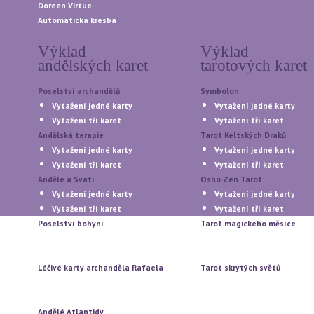
Doreen Virtue
Automatická kresba
Výklad
Výklad
andělských karet
tarotových karet
Poselství archandělů
Symbolon
Vytažení jedné karty
Vytažení jedné karty
Vytažení tří karet
Vytažení tří karet
Andělská terapie
Tarot Keltských Draků
Vytažení jedné karty
Vytažení jedné karty
Vytažení tří karet
Vytažení tří karet
Andělé a Svatí
Osho Zen Tarot
Vytažení jedné karty
Vytažení jedné karty
Vytažení tří karet
Vytažení tří karet
Poselství bohyní
Tarot magického měsíce
Vytažení jedné karty
Vytažení jedné karty
Vytažení tří karet
Vytažení tří karet
Léčivé karty archanděla Rafaela
Tarot skrytých světů
Vytažení jedné karty
Vytažení jedné karty
Vytažení tří karet
Vytažení tří karet
Andělé Atlantidy