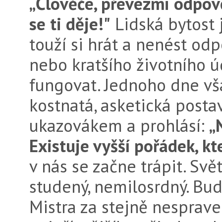
„Člověče, převezmi odpověd
se ti děje!"
Lidská bytost j
touží si hrát a nenést od
nebo kratšího životního 
fungovat. Jednoho dne vš
kostnatá, asketická posta
ukazovákem a prohlásí:
„
Existuje vyšší pořádek, k
v nás se začne trápit. Svě
studený, nemilosrdný. Bu
Mistra za stejně nesprav