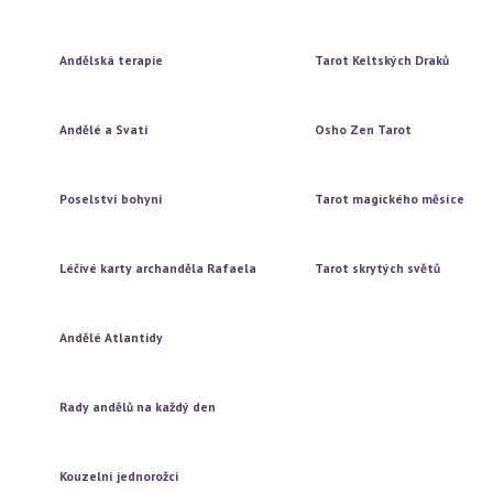
Vytažení jedné karty
Vytažení jedné karty
Vytažení tří karet
Vytažení tří karet
Andělská terapie
Tarot Keltských Draků
Vytažení jedné karty
Vytažení jedné karty
Vytažení tří karet
Vytažení tří karet
Andělé a Svatí
Osho Zen Tarot
Vytažení jedné karty
Vytažení jedné karty
Vytažení tří karet
Vytažení tří karet
Poselství bohyní
Tarot magického měsíce
Vytažení jedné karty
Vytažení jedné karty
Vytažení tří karet
Vytažení tří karet
Léčivé karty archanděla Rafaela
Tarot skrytých světů
Vytažení jedné karty
Vytažení jedné karty
Vytažení tří karet
Vytažení tří karet
Andělé Atlantidy
Vytažení jedné karty
Vytažení tří karet
Rady andělů na každý den
Vytažení jedné karty
Vytažení tří karet
Kouzelní jednorožci