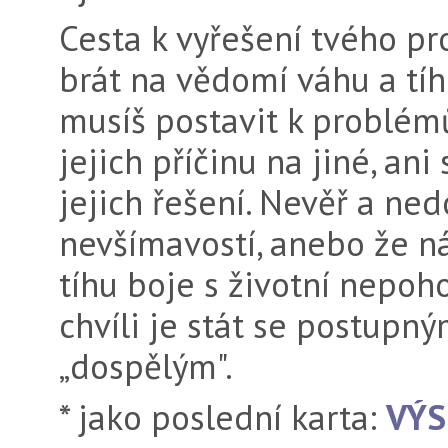
Cesta k vyřešení tvého pr
brát na vědomí váhu a tíhu
musíš postavit k problém
jejich příčinu na jiné, a
jejich řešení. Nevěř a ned
nevšímavostí, anebo že ná
tíhu boje s životní nepoh
chvíli je stát se postup
„dospělým".
* jako poslední karta:
VÝS