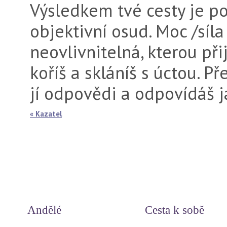
Výsledkem tvé cesty je p
objektivní osud. Moc /síl
neovlivnitelná, kterou př
koříš a skláníš s úctou. P
jí odpovědi a odpovídáš 
« Kazatel
Andělé
Cesta k sobě