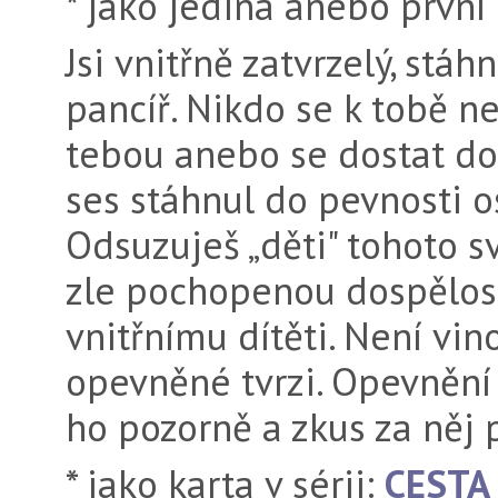
* jako jediná anebo první
Jsi vnitřně zatvrzelý, stáhn
pancíř. Nikdo se k tobě n
tebou anebo se dostat do b
ses stáhnul do pevnosti o
Odsuzuješ „děti" tohoto sv
zle pochopenou dospělostí
vnitřnímu dítěti. Není vin
opevněné tvrzi. Opevnění j
ho pozorně a zkus za něj 
* jako karta v sérii:
CESTA