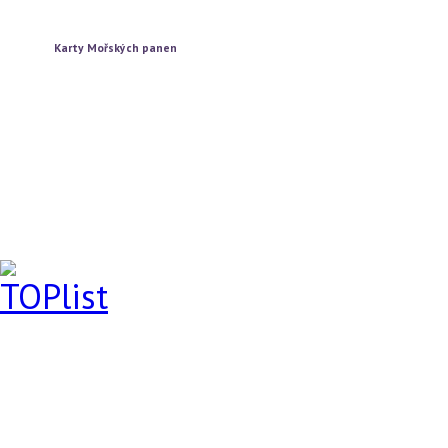
Vytažení jedné karty
Vytažení tří karet
Karty Mořských panen
Vytažení jedné karty
Vytažení tří karet