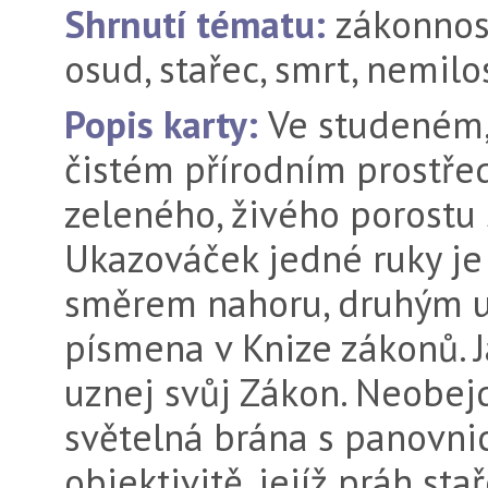
Shrnutí tématu:
zákonnos
osud, stařec, smrt, nemilo
Popis karty:
Ve studeném,
čistém přírodním prostře
zeleného, živého porostu 
Ukazováček jedné ruky je
směrem nahoru, druhým u
písmena v Knize zákonů. Ja
uznej svůj Zákon. Neobejd
světelná brána s panovni
objektivitě, jejíž práh st