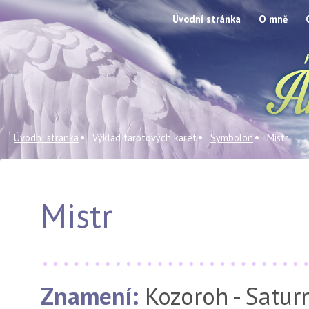
Úvodní stránka
O mně
Úvodní stránka
Výklad tarotových karet
Symbolon
Mistr
Mistr
Znamení:
Kozoroh - Satur