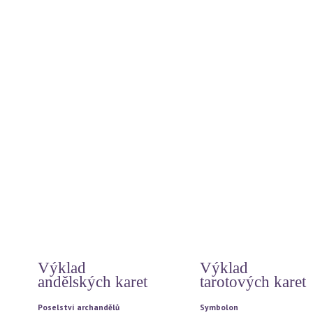
Svět andělů
Duchovní příčiny nemocí
Andělská čísla
Miluj svůj život - meditace
Andělské léčení
Myšlenky srdce
Léčení s archandělem Rafaelem
Uzdrav své tělo
Léčivé symboly andělů
Otevírání dveří do nitra
Andělé paprsků - léčení světlem
Léčivá slova andělů
Zlatí a stříbrní andělé
Odpuštění
Meditace
Pohlazení pro duši
Světelné meditace na každý den
Jak prožít šťastný život
Modlitby
Poselství z internetu
Archandělé - energie
Hó oponopono
Archandělé a bohové
Čtyři dohody
Archandělé vašeho znamení
12 základních duchovních pr
Rady andělů na každý den
Tajemství
Vzkazy andílků od Magdy
Doreen Virtue
Automatická kresba
Výklad
Výklad
andělských karet
tarotových karet
Poselství archandělů
Symbolon