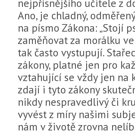
nejpřísnějšího učitele z 
Ano, je chladný, odměřený
na písmo Zákona: „Stojí p
zaměňovat za morálku ve
tak často vystupují. Staře
zákony, platné jen pro k
vztahující se vždy jen na
zdají i tyto zákony skuteč
nikdy nespravedlivý či kr
vyvést z míry našimi subj
nám v životě zrovna nelíbí