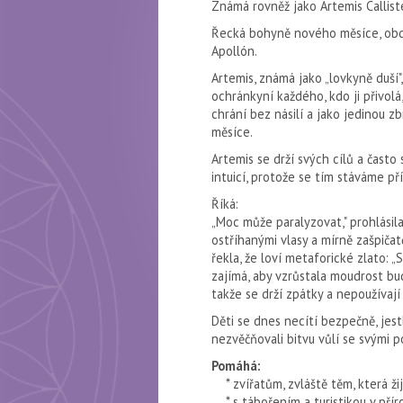
Známá rovněž jako Artemis Calliste
Řecká bohyně nového měsíce, obdob
Apollón.
Artemis, známá jako „lovkyně duší", 
ochránkyní každého, kdo ji přivolá,
chrání bez násilí a jako jedinou z
měsíce.
Artemis se drží svých cílů a často se
intuicí, protože se tím stává­me pří
Říká:
„Moc může paralyzovat," prohlásil
ostříhanými vlasy a mírně zašpičat
řekla, že loví metaforické zlato:
zajímá, aby vzrůstala moudrost budo
takže se drží zpátky a nepoužívají 
Děti se dnes necítí bezpečně, jestli
nezvěčňovali bitvu vůlí se svými pot
Pomáhá:
* zvířatům, zvláště těm, která žij
* s tábořením a turistikou v přír