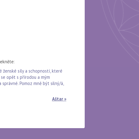
řekněte:
 ženské síly a schopností, které
t se opět s přírodou a mým
a správné. Pomoz mně být silný/á,
Aštar »