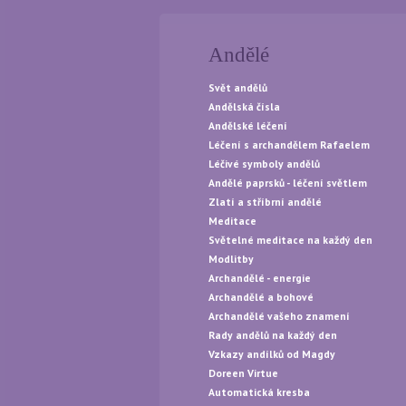
Andělé
Svět andělů
Andělská čísla
Andělské léčení
Léčení s archandělem Rafaelem
Léčivé symboly andělů
Andělé paprsků - léčení světlem
Zlatí a stříbrní andělé
Meditace
Světelné meditace na každý den
Modlitby
Archandělé - energie
Archandělé a bohové
Archandělé vašeho znamení
Rady andělů na každý den
Vzkazy andílků od Magdy
Doreen Virtue
Automatická kresba