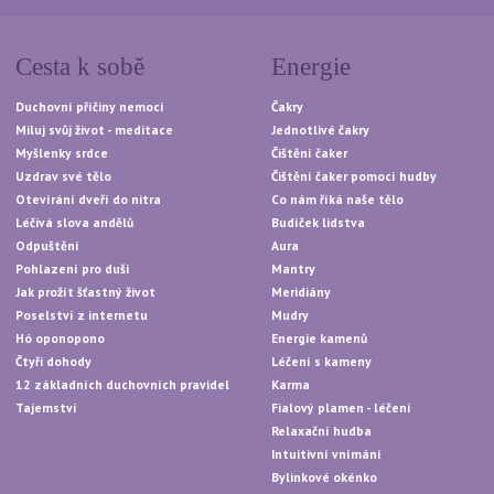
Cesta k sobě
Energie
Duchovní příčiny nemocí
Čakry
Miluj svůj život - meditace
Jednotlivé čakry
Myšlenky srdce
Čištění čaker
Uzdrav své tělo
Čištění čaker pomocí hudby
Otevírání dveří do nitra
Co nám říká naše tělo
Léčivá slova andělů
Budíček lidstva
Odpuštění
Aura
Pohlazení pro duši
Mantry
Jak prožít šťastný život
Meridiány
Poselství z internetu
Mudry
Hó oponopono
Energie kamenů
Čtyři dohody
Léčení s kameny
12 základních duchovních pravidel
Karma
Tajemství
Fialový plamen - léčení
Relaxační hudba
Intuitivní vnímání
Bylinkové okénko