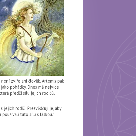
 není zvíře ani člověk. Artemis pak
m jako pohádky. Dnes mě nejvíce
erá předčí sílu jejich rodičů,
 jejich rodiči. Přesvědčuji je, aby
 používali tuto sílu s láskou."