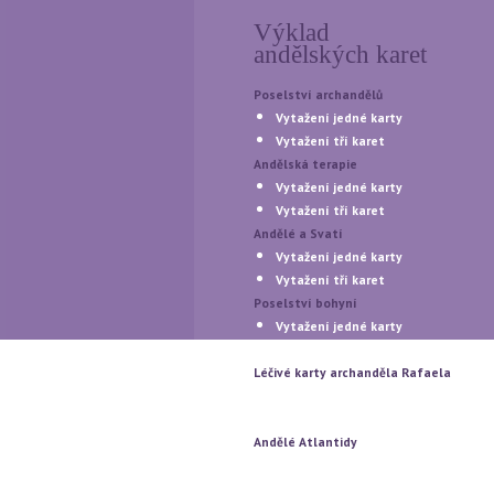
Výklad
andělských karet
Poselství archandělů
Vytažení jedné karty
Vytažení tří karet
Andělská terapie
Vytažení jedné karty
Vytažení tří karet
Andělé a Svatí
Vytažení jedné karty
Vytažení tří karet
Poselství bohyní
Vytažení jedné karty
Vytažení tří karet
Léčivé karty archanděla Rafaela
Vytažení jedné karty
Vytažení tří karet
Andělé Atlantidy
Vytažení jedné karty
Vytažení tří karet