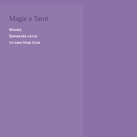
Magie a Tarot
Rituály
Šamanská cesta
Co nám říkají čísla