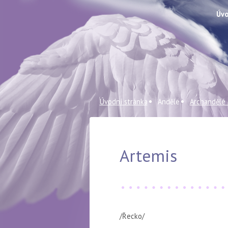
Úvo
Úvodní stránka
Andělé
Archandělé
Artemis
/Řecko/