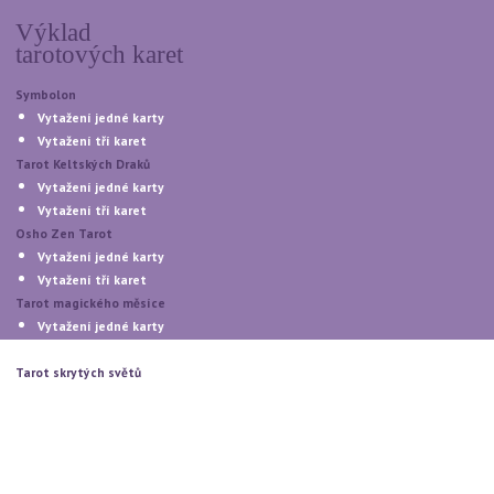
Výklad
tarotových karet
Symbolon
Vytažení jedné karty
Vytažení tří karet
Tarot Keltských Draků
Vytažení jedné karty
Vytažení tří karet
Osho Zen Tarot
Vytažení jedné karty
Vytažení tří karet
Tarot magického měsíce
Vytažení jedné karty
Vytažení tří karet
Tarot skrytých světů
Vytažení jedné karty
Vytažení tří karet