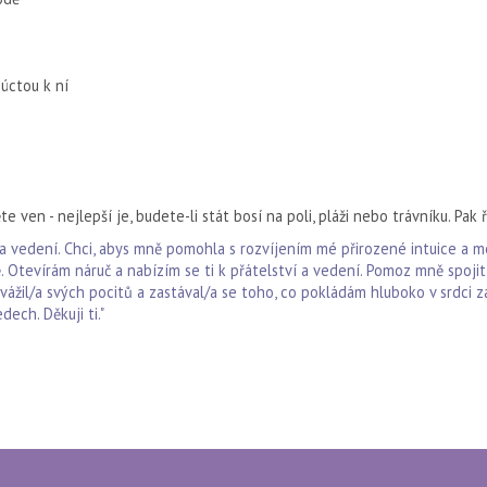
 úctou k ní
te ven - nejlepší je, budete-li stát bosí na poli, pláži nebo trávníku. Pak 
a vedení. Chci, abys mně pomoh­la s rozvíjením mé přirozené intuice a mé
 Otevírám náruč a nabí­zím se ti k přátelství a vedení. Pomoz mně spoji
vážil/a svých pocitů a zastával/a se toho, co pokládám hluboko v srdci z
ech. Děkuji ti."