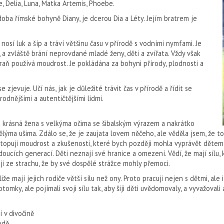
, Delia, Luna, Matka Artemis, Phoebe.
a římské bohyně Diany, je dcerou Dia a Léty. Jejím bratrem je
nosí luk a šíp a tráví vět­šinu času v přírodě s vodními nymfami. Je
 a zvláště brání neprovdané mladé ženy, děti a zví­řata. Vždy však
braň používá moudrost. Je pokládána za bohyni přírody, plodnosti a
 zjevuje. Učí nás, jak je dů­ležité trávit čas v přírodě a řídit se
rodnějšími a autentičtějšími lidmi.
a krásná žena s velkýma oči­ma se šibalským výrazem a nakrátko
ělýma ušima. Zdálo se, že je zaujata lovem něčeho, ale věděla jsem, že to
 „Stopuji moudrost a zkušenosti, které bych později mohla vyprávět děte
ucích generací. Děti neznají své hranice a omezení. Vědí, že mají sílu, kt
ji ze strachu, že by své dospělé strážce mohly pře­moci.
že mají jejich rodiče větší sílu než ony. Proto pracuji nejen s dětmi, ale i s
omky, ale pojímali svoji sílu tak, aby šiji děti uvědomovaly, a vyvažovali a
í v divočině
odě