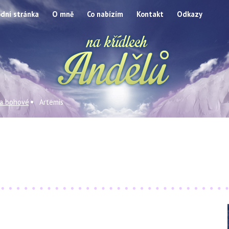
dní stránka
O mně
Co nabízím
Kontakt
Odkazy
 a bohové
Artemis