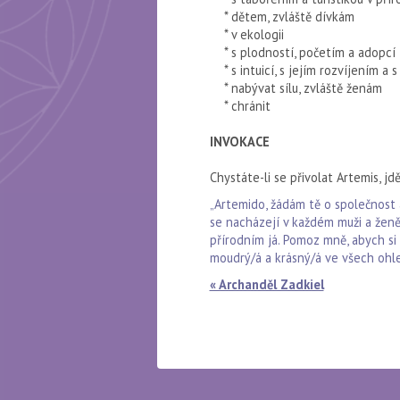
* dětem, zvláště dívkám
* v ekologii
* s plodností, početím a adopcí
* s intuicí, s jejím rozvíjením a s
* nabývat sílu, zvláště ženám
* chránit
INVOKACE
Chystáte-li se přivolat Artemis, jdě
„Artemido, žádám tě o společnost 
se nacházejí v každém muži a ženě.
přírodním já. Pomoz mně, abych si 
moudrý/á a krásný/á ve všech ohled
« Archanděl Zadkiel