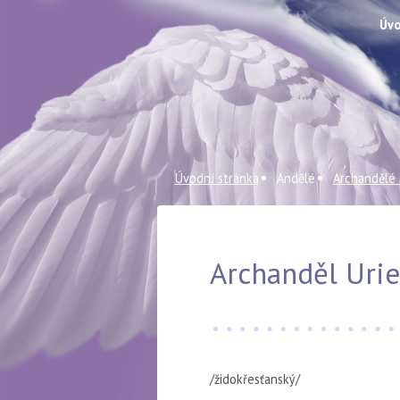
Úvo
Úvodní stránka
Andělé
Archandělé
Archanděl Urie
/židokřesťanský/