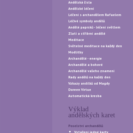
Andělská čísla
Andělské léčení
Léčení s archandělem Rafaelem
Léčivé symboly andělů
Andělé paprsků - léčení světlem
Zlatí a stříbrní andělé
Meditace
Světelné meditace na každý den
Modlitby
Archandělé - energie
Archandělé a bohové
Archandělé vašeho znamení
Rady andělů na každý den
Vzkazy andílků od Magdy
Doreen Virtue
Automatická kresba
Výklad
andělských karet
Poselství archandělů
Vytažení jedné karty