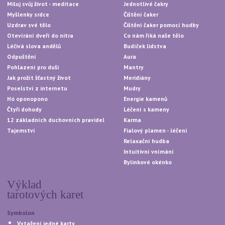
Miluj svůj život - meditace
Jednotlivé čakry
Myšlenky srdce
Čištění čaker
Uzdrav své tělo
Čištění čaker pomocí hudby
Otevírání dveří do nitra
Co nám říká naše tělo
Léčivá slova andělů
Budíček lidstva
Odpuštění
Aura
Pohlazení pro duši
Mantry
Jak prožít šťastný život
Meridiány
Poselství z internetu
Mudry
Hó oponopono
Energie kamenů
Čtyři dohody
Léčení s kameny
12 základních duchovních pravidel
Karma
Tajemství
Fialový plamen - léčení
Relaxační hudba
Intuitivní vnímání
Bylinkové okénko
Výklad
tarotových karet
Symbolon
Vytažení jedné karty