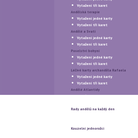
Vytažení tří karet
Andělská terapie
Vytažení jedné karty
Vytažení tří karet
Andělé a Svatí
Vytažení jedné karty
Vytažení tří karet
Poselství bohyní
Vytažení jedné karty
Vytažení tří karet
Léčivé karty archanděla Rafaela
Vytažení jedné karty
Vytažení tří karet
Andělé Atlantidy
Vytažení jedné karty
Vytažení tří karet
Rady andělů na každý den
Vytažení jedné karty
Vytažení tří karet
Kouzelní jednorožci
Vytažení jedné karty