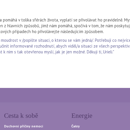
a pomáhá v tolika sférách života, vyplatí se přivolávat ho pravidelně. My
eden z hlavních způsobů, jímž nám pomáhá, spočívá v tom, že nám poskyt
ových případech ho přivolávejte následujícím způsobem.
i moudrost v /popište situaci, o kterou se vám jedná/. Potřebuji co nejvíc
 učinit informované rozhodnutí, abych viděl/a situaci ze všech perspektiv
k nim s tak otevřenou myslí, jak je jen možné. Děkuji ti, Urieli."
Cesta k sobě
Energie
Duchovní příčiny nemocí
Čakry