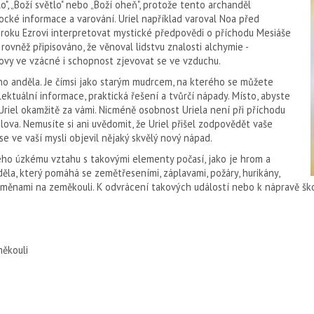
", „Boží světlo" nebo „Boží oheň", protože tento archanděl
ocké informace a varování. Uriel například varoval Noa před
roku Ezrovi interpretovat mystické předpovědi o příchodu Mesiáše
je rovněž připisováno, že věnoval lidstvu znalosti alchymie -
vy ve vzácné i schopnost zjevovat se ve vzduchu.
ho anděla. Je čímsi jako sta­rým mudrcem, na kterého se můžete
elektuální informace, praktická řešení a tvůrčí nápady. Mís­to, abyste
Uriel okamžitě za vámi. Nicméně osobnost Uriela není při příchodu
lova. Nemusíte si ani uvědomit, že Uriel přišel zodpovědět vaše
se ve vaší mysli objevil nějaký skvělý nový nápad.
eho úzkému vztahu s takový­mi elementy počasí, jako je hrom a
děla, který pomáhá se zemětřeseními, záplavami, požáry, hurikány,
měnami na země­kouli. K odvrácení takových událostí nebo k nápravě škod
ěkouli