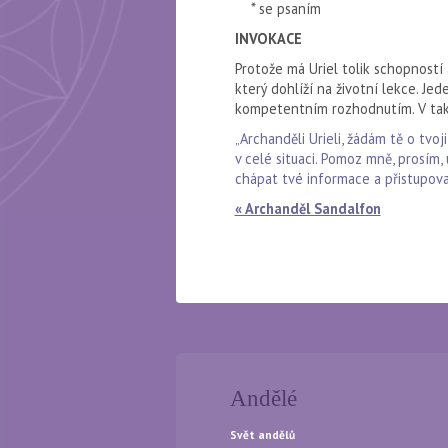
* se psaním
INVOKACE
Protože má Uriel tolik schopností 
který dohlíží na životní lekce. J
kompetentním rozhodnutím. V tak
„Archanděli Urieli, žádám tě o tvoj
v celé situaci. Pomoz mně, prosím,
chápat tvé informace a přistupovat 
« Archanděl Sandalfon
Andělé
Svět andělů