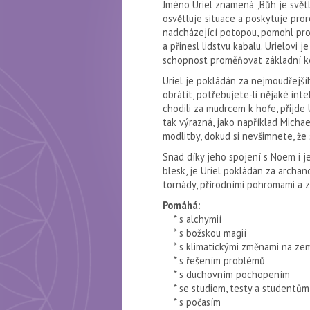
Jméno Uriel znamená „Bůh je světlo
osvětluje situace a poskytuje pror
nadcházející potopou, pomohl pro
a přinesl lidstvu kaba­lu. Urielovi 
schopnost proměňovat základní ko
Uriel je pokládán za nejmoudřejší
obrátit, potřebujete-li něja­ké int
chodili za mudrcem k hoře, přijde 
tak výrazná, jako například Michae
modlitby, dokud si nevšimnete, že 
Snad díky jeho spojení s Noem i j
blesk, je Uriel pokládán za archan
tornády, přírodními pohromami a z
Pomáhá:
* s alchymií
* s božskou magií
* s klimatickými změnami na zem
* s řešením problémů
* s duchovním pochopením
* se studiem, testy a studentům
* s počasím