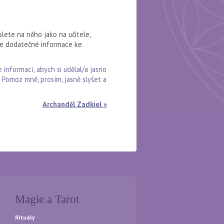
slete na něho jako na učitele,
uje dodatečné informace ke
e informací, abych si udělal/a jasno
. Pomoz mně, prosím, jasně slyšet a
Archanděl Zadkiel »
Magie a Tarot
Rituály