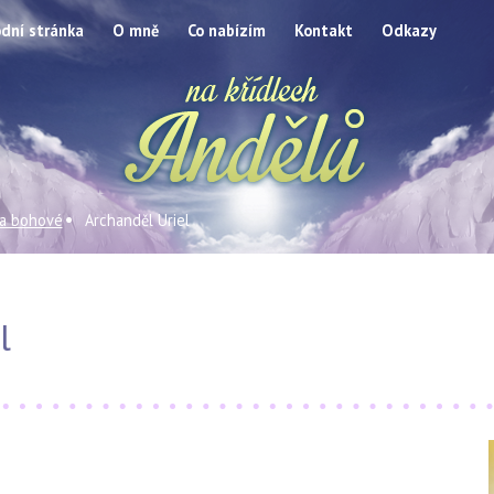
dní stránka
O mně
Co nabízím
Kontakt
Odkazy
 a bohové
Archanděl Uriel
l