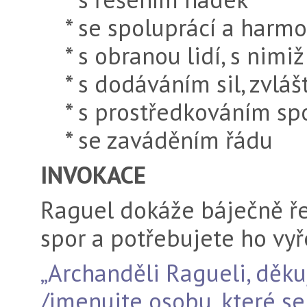
* se spoluprácí a harmon
* s obranou lidí, s nimiž
* s dodáváním sil, zvlá
* s prostředkováním sp
* se zaváděním řádu
INVOKACE
Raguel dokáže báječně řeš
spor a potřebujete ho vyř
„Archanděli Ragueli, děku
/jme­nujte osobu, které se 