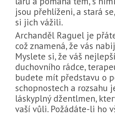
lařů a pomáhá těm, s nimi
jsou pře­hlíženi, a stará s
si jich vážili.
Archanděl Raguel je přátel
což znamená, že vás nabij
Myslete si, že váš nejlepš
duchovního rádce, tera­p
budete mít představu o 
schopnostech a rozsahu j
láskyplný džentlmen, kter
vaší vůli. Požádáte-li ho 