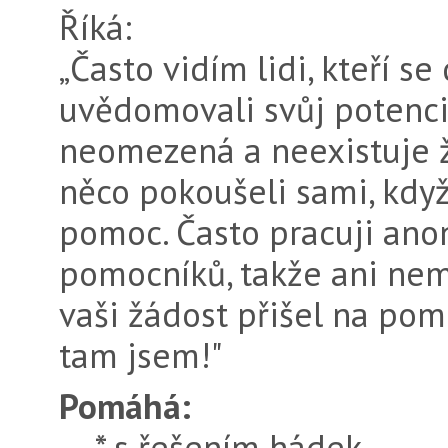
Říká:
„Často vidím lidi, kteří se
uvědo­movali svůj potenci
neomezená a nee­xistuje 
něco pokoušeli sami, kdy
pomoc. Často pracuji ano
pomocníků, takže ani nem
vaši žádost přišel na pom
tam jsem!"
Pomáhá:
* s řešením hádek