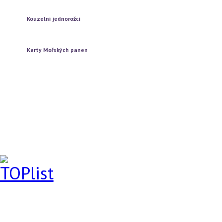
Vytažení tří karet
Kouzelní jednorožci
Vytažení jedné karty
Vytažení tří karet
Karty Mořských panen
Vytažení jedné karty
Vytažení tří karet