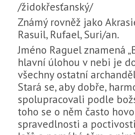
/židokřesťanský/
Známý rovněž jako Akrasie
Rasuil, Rufael, Suri/an.
Jméno Raguel znamená „Bož
hlavní úlohou v ne­bi je d
všechny ostatní archanděl
Stará se, aby dobře, harm
spolupracovali podle bož
toho se o něm často hovoř
spravedlnosti a poctivost