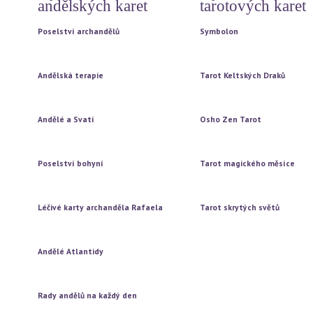
andělských karet
tarotových karet
Poselství archandělů
Symbolon
Vytažení jedné karty
Vytažení jedné karty
Vytažení tří karet
Vytažení tří karet
Andělská terapie
Tarot Keltských Draků
Vytažení jedné karty
Vytažení jedné karty
Vytažení tří karet
Vytažení tří karet
Andělé a Svatí
Osho Zen Tarot
Vytažení jedné karty
Vytažení jedné karty
Vytažení tří karet
Vytažení tří karet
Poselství bohyní
Tarot magického měsíce
Vytažení jedné karty
Vytažení jedné karty
Vytažení tří karet
Vytažení tří karet
Léčivé karty archanděla Rafaela
Tarot skrytých světů
Vytažení jedné karty
Vytažení jedné karty
Vytažení tří karet
Vytažení tří karet
Andělé Atlantidy
Vytažení jedné karty
Vytažení tří karet
Rady andělů na každý den
Vytažení jedné karty