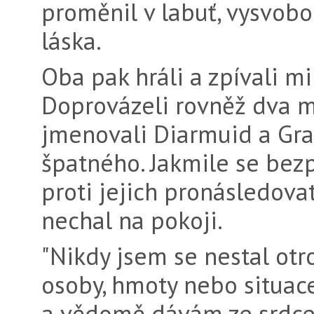
proměnil v labuť, vysvobod
láska.
Oba pak hráli a zpívali m
Doprovázeli rovněž dva m
jmenovali Diarmuid a Grai
špatného. Jakmile se bezp
proti jejich pronásledovat
nechal na pokoji.
"Nikdy jsem se nestal ot
osoby, hmoty nebo situac
a vědomě dávám ze srdce. 