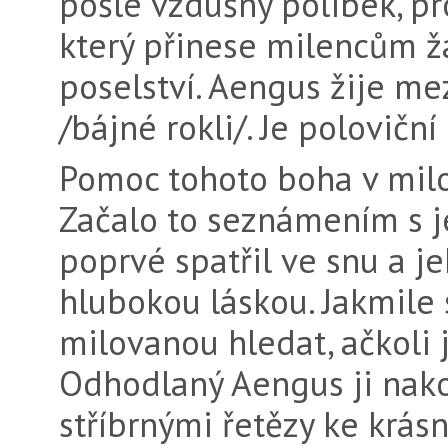
pošle vzdušný polibek, pr
který přinese milencům 
poselství. Aengus žije me
/bájné rokli/. Je poloviční
Pomoc tohoto boha v milo
Začalo to seznámením s j
poprvé spatřil ve snu a j
hlubokou láskou. Jakmile s
milovanou hledat, ačkoli 
Odhodlaný Aengus ji nako
stříbrnými řetězy ke krás