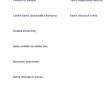
Poselství bohyní
Tarot magického měsíce
Vytažení jedné karty
Vytažení jedné karty
Vytažení tří karet
Vytažení tří karet
Léčivé karty archanděla Rafaela
Tarot skrytých světů
Vytažení jedné karty
Vytažení jedné karty
Vytažení tří karet
Vytažení tří karet
Andělé Atlantidy
Vytažení jedné karty
Vytažení tří karet
Rady andělů na každý den
Vytažení jedné karty
Vytažení tří karet
Kouzelní jednorožci
Vytažení jedné karty
Vytažení tří karet
Karty Mořských panen
Vytažení jedné karty
Vytažení tří karet