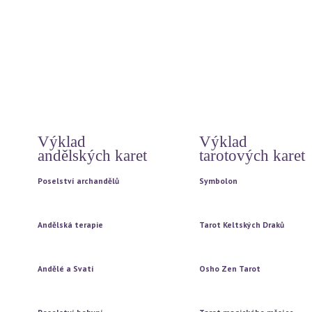
Modlitby
Poselství z internetu
Archandělé - energie
Hó oponopono
Archandělé a bohové
Čtyři dohody
Archandělé vašeho znamení
12 základních duchovních pr
Rady andělů na každý den
Tajemství
Vzkazy andílků od Magdy
Doreen Virtue
Automatická kresba
Výklad
Výklad
andělských karet
tarotových karet
Poselství archandělů
Symbolon
Vytažení jedné karty
Vytažení jedné karty
Vytažení tří karet
Vytažení tří karet
Andělská terapie
Tarot Keltských Draků
Vytažení jedné karty
Vytažení jedné karty
Vytažení tří karet
Vytažení tří karet
Andělé a Svatí
Osho Zen Tarot
Vytažení jedné karty
Vytažení jedné karty
Vytažení tří karet
Vytažení tří karet