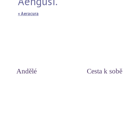
Aengusi."
« Aeracura
Andělé
Cesta k sobě
Svět andělů
Duchovní příčiny nemocí
Andělská čísla
Miluj svůj život - meditace
Andělské léčení
Myšlenky srdce
Léčení s archandělem Rafaelem
Uzdrav své tělo
Léčivé symboly andělů
Otevírání dveří do nitra
Andělé paprsků - léčení světlem
Léčivá slova andělů
Zlatí a stříbrní andělé
Odpuštění
Meditace
Pohlazení pro duši
Světelné meditace na každý den
Jak prožít šťastný život