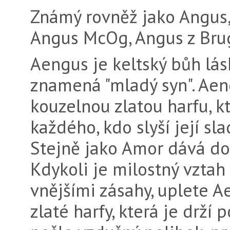
Známý rovněž jako Angus
Angus McOg, Angus z Bru
Aengus je keltský bůh lás
znamená "mladý syn". Aen
kouzelnou zlatou harfu, k
každého, kdo slyší její sl
Stejně jako Amor dává do
Kdykoli je milostný vzta
vnějšími zásahy, uplete 
zlaté harfy, která je drží