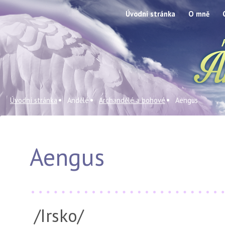
Úvodní stránka
O mně
Úvodní stránka
Andělé
Archandělé a bohové
Aengus
Aengus
/Irsko/