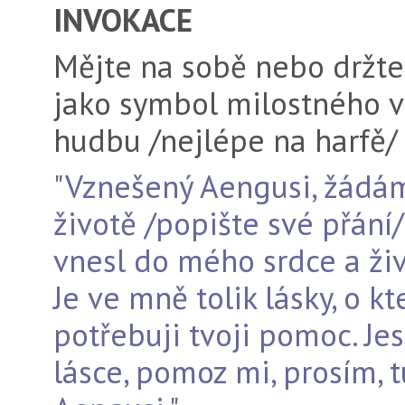
INVOKACE
Mějte na sobě nebo držt
jako symbol milostného v
hudbu /nejlépe na harfě/
"Vznešený Aengusi, žádá
životě /popište své přání/
vnesl do mého srdce a živ
Je ve mně tolik lásky, o k
potřebuji tvoji pomoc. Je
lásce, pomoz mi, prosím, t