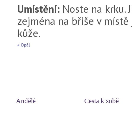
Umístění:
Noste na krku. J
zejména na břiše v místě 
kůže.
« Opál
Andělé
Cesta k sobě
Svět andělů
Duchovní příčiny nemocí
Andělská čísla
Miluj svůj život - meditace
Andělské léčení
Myšlenky srdce
Léčení s archandělem Rafaelem
Uzdrav své tělo