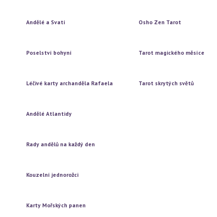
Vytažení jedné karty
Vytažení jedné karty
Vytažení tří karet
Vytažení tří karet
Andělé a Svatí
Osho Zen Tarot
Vytažení jedné karty
Vytažení jedné karty
Vytažení tří karet
Vytažení tří karet
Poselství bohyní
Tarot magického měsíce
Vytažení jedné karty
Vytažení jedné karty
Vytažení tří karet
Vytažení tří karet
Léčivé karty archanděla Rafaela
Tarot skrytých světů
Vytažení jedné karty
Vytažení jedné karty
Vytažení tří karet
Vytažení tří karet
Andělé Atlantidy
Vytažení jedné karty
Vytažení tří karet
Rady andělů na každý den
Vytažení jedné karty
Vytažení tří karet
Kouzelní jednorožci
Vytažení jedné karty
Vytažení tří karet
Karty Mořských panen
Vytažení jedné karty