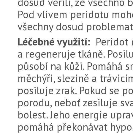
dosud věřili, že všechno 
Pod vlivem peridotu moh
všechny dosud problemati
Léčebné využití:
Peridot 
a regeneruje tkáně. Posi
působí na kůži. Pomáhá sr
měchýři, slezině a trávicí
posiluje zrak. Pokud se p
porodu, neboť zesiluje sv
bolest. Jeho energie upra
pomáhá překonávat hypoc