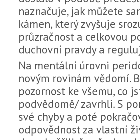
naznačuje, jak můžete sam
kámen, který zvyšuje sroz
průzračnost a celkovou po
duchovní pravdy a reguluj
Na mentální úrovni peridot
novým rovinám vědomí. Br
pozornost ke všemu, co j
podvědomě/ zavrhli. S po
své chyby a poté pokračo
odpovědnost za vlastní ži