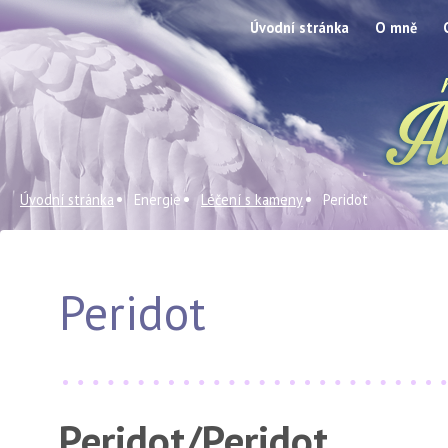
Úvodní stránka
O mně
Úvodní stránka
Energie
Léčení s kameny
Peridot
Peridot
Peridot/Peridot