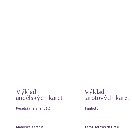
Léčivé symboly andělů
Otevírání dveří do nitra
Andělé paprsků - léčení světlem
Léčivá slova andělů
Zlatí a stříbrní andělé
Odpuštění
Meditace
Pohlazení pro duši
Světelné meditace na každý den
Jak prožít šťastný život
Modlitby
Poselství z internetu
Archandělé - energie
Hó oponopono
Archandělé a bohové
Čtyři dohody
Archandělé vašeho znamení
12 základních duchovních pr
Rady andělů na každý den
Tajemství
Vzkazy andílků od Magdy
Doreen Virtue
Automatická kresba
Výklad
Výklad
andělských karet
tarotových karet
Poselství archandělů
Symbolon
Vytažení jedné karty
Vytažení jedné karty
Vytažení tří karet
Vytažení tří karet
Andělská terapie
Tarot Keltských Draků