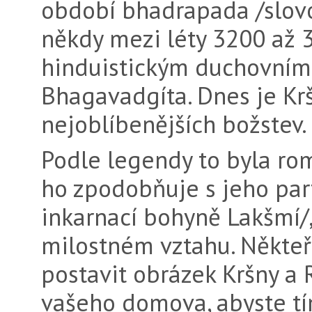
ob­dobí bhadrapada /slovo
někdy mezi léty 3200 až 3
hinduistickým duchov­ní
Bhagavadgíta. Dnes je Krš
nejoblíbenějších božstev.
Podle legendy to byla r
ho zpodobňuje s jeho par
inkarnací bohyně Lakšmí/,
milostném vztahu. Někteří
postavit obrázek Kršny a 
vašeho domova, abyste tí