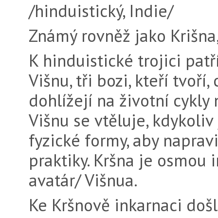
/hinduistický, Indie/
Známý rovněž jako Krišna,
K hinduistické trojici pat
Višnu, tři bozi, kteří tvoří,
dohlížejí na životní cykly
Višnu se vtěluje, kdykoliv
fyzické formy, aby napravi
praktiky. Kršna je osmou 
avatár/ Višnua.
Ke Kršnově inkarnaci doš