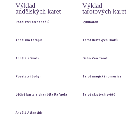
Výklad
Výklad
andělských karet
tarotových karet
Poselství archandělů
Symbolon
Vytažení jedné karty
Vytažení jedné karty
Vytažení tří karet
Vytažení tří karet
Andělská terapie
Tarot Keltských Draků
Vytažení jedné karty
Vytažení jedné karty
Vytažení tří karet
Vytažení tří karet
Andělé a Svatí
Osho Zen Tarot
Vytažení jedné karty
Vytažení jedné karty
Vytažení tří karet
Vytažení tří karet
Poselství bohyní
Tarot magického měsíce
Vytažení jedné karty
Vytažení jedné karty
Vytažení tří karet
Vytažení tří karet
Léčivé karty archanděla Rafaela
Tarot skrytých světů
Vytažení jedné karty
Vytažení jedné karty
Vytažení tří karet
Vytažení tří karet
Andělé Atlantidy
Vytažení jedné karty
Vytažení tří karet