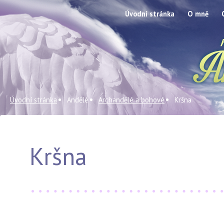
Úvodní stránka
O mně
Úvodní stránka
Andělé
Archandělé a bohové
Kršna
Kršna