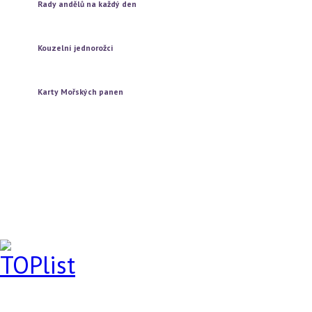
Rady andělů na každý den
Vytažení jedné karty
Vytažení tří karet
Kouzelní jednorožci
Vytažení jedné karty
Vytažení tří karet
Karty Mořských panen
Vytažení jedné karty
Vytažení tří karet