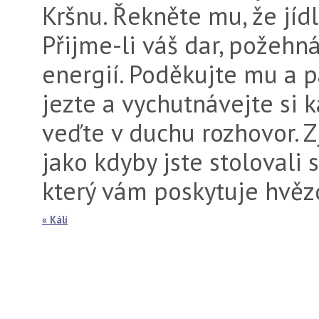
Kršnu. Řekně­te mu, že jíd
Přijme-li váš dar, požeh­n
energií. Poděkujte mu a 
jezte a vychutnávejte si k
veďte v duchu rozhovor. Zji
jako kdyby jste stoloval
kte­rý vám poskytuje hvě
« Kálí