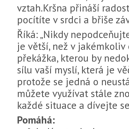
vztah.Kršna přináší radost
pocítíte v srd­ci a břiše z
Říká: „Nikdy nepodceňuj­te
je větší, než v jakémkoliv
překážka, kterou by nedok
sílu vaší myslí, která je vě
protože se jedná o neustál
můžete využívat stále zno
každé situace a dívejte s
Pomáhá: