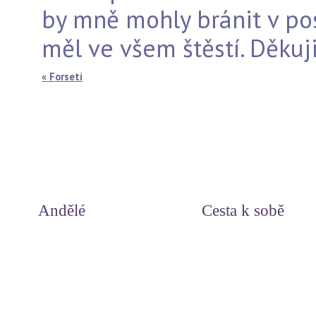
by mně mohly bránit v po
měl ve všem štěstí. Děkuji 
« Forseti
Andělé
Cesta k sobě
Svět andělů
Duchovní příčiny nemocí
Andělská čísla
Miluj svůj život - meditace
Andělské léčení
Myšlenky srdce
Léčení s archandělem Rafaelem
Uzdrav své tělo
Léčivé symboly andělů
Otevírání dveří do nitra
Andělé paprsků - léčení světlem
Léčivá slova andělů