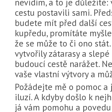
nevidím, a to je důležité:
cestu postavili sami. Před
budete mít před další cest
kupředu, promítáte myšle
že se může to či ono stát
vytvořily zátarasy a slepé
budoucí cestě narážet. Ne
vaše vlastní výtvory a můž
Požádejte mě o pomoc a 
iluzí. A kdyby došlo k nej
já vám pomohu a povedu 