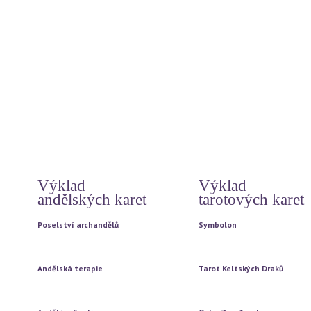
Zlatí a stříbrní andělé
Odpuštění
Meditace
Pohlazení pro duši
Světelné meditace na každý den
Jak prožít šťastný život
Modlitby
Poselství z internetu
Archandělé - energie
Hó oponopono
Archandělé a bohové
Čtyři dohody
Archandělé vašeho znamení
12 základních duchovních pr
Rady andělů na každý den
Tajemství
Vzkazy andílků od Magdy
Doreen Virtue
Automatická kresba
Výklad
Výklad
andělských karet
tarotových karet
Poselství archandělů
Symbolon
Vytažení jedné karty
Vytažení jedné karty
Vytažení tří karet
Vytažení tří karet
Andělská terapie
Tarot Keltských Draků
Vytažení jedné karty
Vytažení jedné karty
Vytažení tří karet
Vytažení tří karet