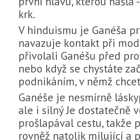
první hlavu, kte­rou našla 
krk.
V hinduismu je Ganéša pr
navazuje kontakt při modl
přivolali Ganéšu před pr
nebo když se chystáte zač
podnikáním, v němž chcet
Ganéše je nesmírně láskyp
ale i silný Je dostatečně 
prošlapával cestu, takže 
rovněž natolik milující a 