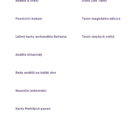
Andělé a Svatí
Osho Zen Tarot
Vytažení jedné karty
Vytažení jedné karty
Vytažení tří karet
Vytažení tří karet
Poselství bohyní
Tarot magického měsíce
Vytažení jedné karty
Vytažení jedné karty
Vytažení tří karet
Vytažení tří karet
Léčivé karty archanděla Rafaela
Tarot skrytých světů
Vytažení jedné karty
Vytažení jedné karty
Vytažení tří karet
Vytažení tří karet
Andělé Atlantidy
Vytažení jedné karty
Vytažení tří karet
Rady andělů na každý den
Vytažení jedné karty
Vytažení tří karet
Kouzelní jednorožci
Vytažení jedné karty
Vytažení tří karet
Karty Mořských panen
Vytažení jedné karty
Vytažení tří karet