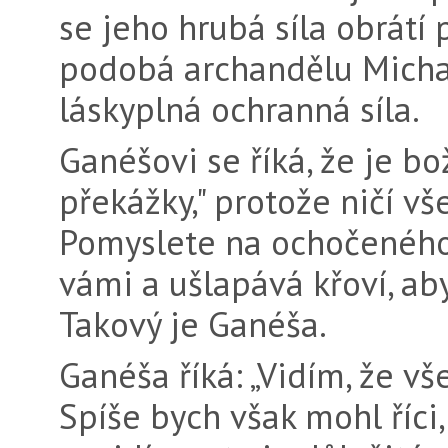
se jeho hrubá síla obrátí
podobá archandělu Michae
láskyplná ochranná síla.
Ganéšovi se říká, že je bo
překážky," protože ničí vš
Pomyslete na ochočeného 
vámi a ušlapává křoví, aby
Takový je Ganéša.
Ganéša říká: „Vidím, že v
Spíše bych však mohl říci