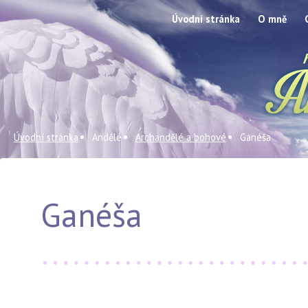
Úvodní stránka
O mně
Úvodní stránka
Andělé
Archandělé a bohové
Ganéša
Ganéša