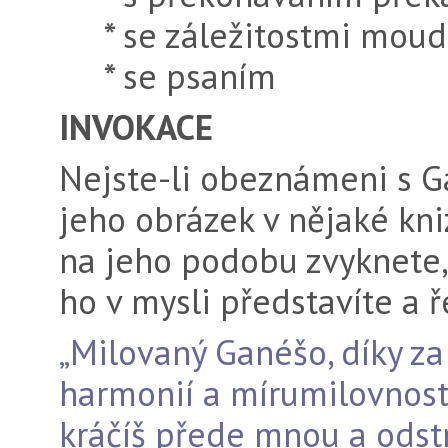
* se záležitostmi moudr
* se psaním
INVOKACE
Nejste-li obeznámeni s G
jeho obrázek v nějaké kni
na jeho podobu zvyknete, 
ho v mysli představíte a 
„Milovaný Ganéšo, díky za 
harmonií a mírumilovností
kráčíš přede mnou a odst