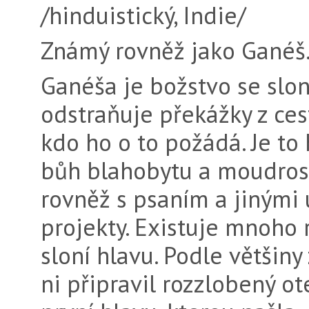
/hinduistický, Indie/
Známý rovněž jako Ganéš
Ganéša je božstvo se slon
odstraňuje překážky z ce
kdo ho o to požádá. Je to 
bůh blahobytu a moudros
rovněž s psaním a jinými
projekty. Existuje mnoho 
sloní hlavu. Podle většiny
ni při­pravil rozzlobený 