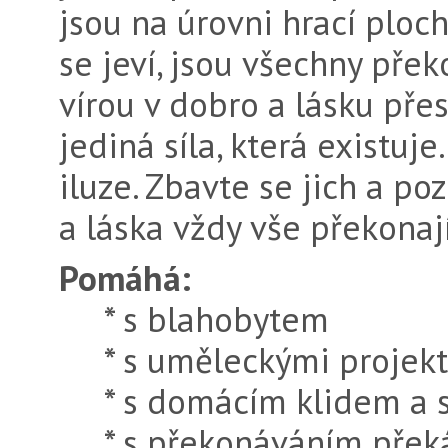
jsou na úrovni hrací ploc
se jeví, jsou všechny pře
vírou v dobro a lásku pře
jediná síla, která existuj
iluze. Zbavte se jich a po
a láska vždy vše překonají
Pomáhá:
* s blahobytem
* s uměleckými projekt
* s domácím klidem a 
* s překonáváním překáž