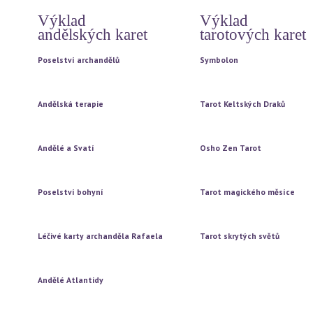
Výklad
Výklad
andělských karet
tarotových karet
Poselství archandělů
Symbolon
Vytažení jedné karty
Vytažení jedné karty
Vytažení tří karet
Vytažení tří karet
Andělská terapie
Tarot Keltských Draků
Vytažení jedné karty
Vytažení jedné karty
Vytažení tří karet
Vytažení tří karet
Andělé a Svatí
Osho Zen Tarot
Vytažení jedné karty
Vytažení jedné karty
Vytažení tří karet
Vytažení tří karet
Poselství bohyní
Tarot magického měsíce
Vytažení jedné karty
Vytažení jedné karty
Vytažení tří karet
Vytažení tří karet
Léčivé karty archanděla Rafaela
Tarot skrytých světů
Vytažení jedné karty
Vytažení jedné karty
Vytažení tří karet
Vytažení tří karet
Andělé Atlantidy
Vytažení jedné karty
Vytažení tří karet