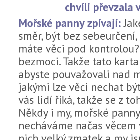
chvíli převzala 
Mořské panny zpívají:
Jak
směr, být bez sebeurčení,
máte věci pod kontrolou? 
bezmoci. Takže tato karta
abyste pouvažovali nad 
jakými lze věci nechat být
vás lidí říká, takže se z to
Někdy i my, mořské panny,
necháváme načas věcem vo
nich velký zmatek a my js