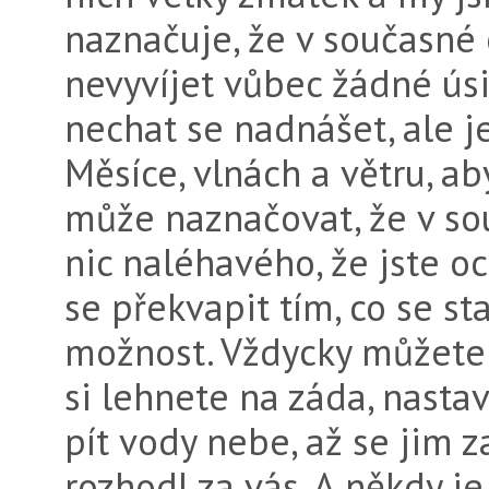
naznačuje, že v současné 
nevyvíjet vůbec žádné úsi
nechat se nadnášet, ale j
Měsíce, vlnách a větru, ab
může naznačovat, že v so
nic naléhavého, že jste o
se překvapit tím, co se sta
možnost. Vždycky můžete 
si lehnete na záda, nasta
pít vody nebe, až se jim 
rozhodl za vás. A někdy je