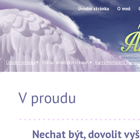
Úvodní stránka
O mně
Úvodní stránka
Výklad andělských karet
Karty Mořských panen
V proudu
Nechat být, dovolit vyš