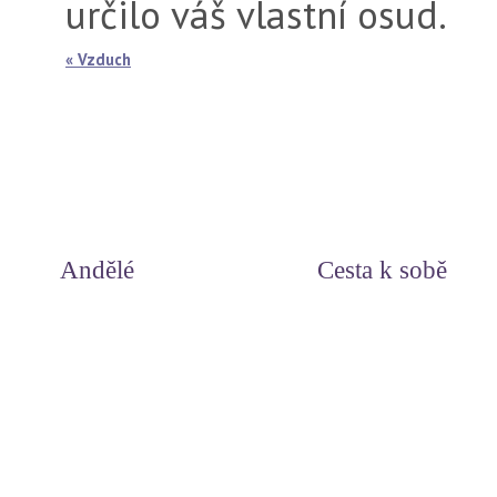
určilo váš vlastní osud.
« Vzduch
Andělé
Cesta k sobě
Svět andělů
Duchovní příčiny nemocí
Andělská čísla
Miluj svůj život - meditace
Andělské léčení
Myšlenky srdce
Léčení s archandělem Rafaelem
Uzdrav své tělo
Léčivé symboly andělů
Otevírání dveří do nitra
Andělé paprsků - léčení světlem
Léčivá slova andělů
Zlatí a stříbrní andělé
Odpuštění
Meditace
Pohlazení pro duši
Světelné meditace na každý den
Jak prožít šťastný život