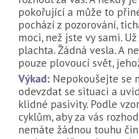
pokořující a může to přin
pochází z pozorování, tich
moci, než jste vy sami. Už
plachta. Žádná vesla. A n
pouze plovoucí svět, jehož
Výkad:
Nepokoušejte se mě
odevzdat se situaci a uvi
klidné pasivity. Podle v
cyklům, aby za vás rozhod
nemáte žádnou touhu čini