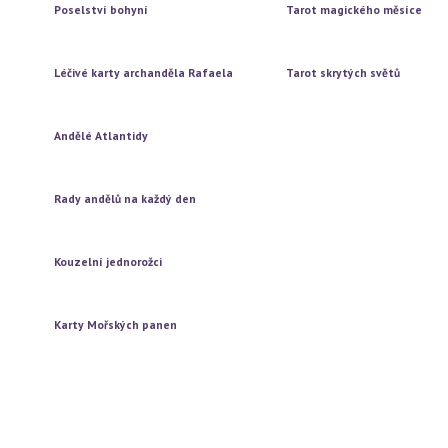
Poselství bohyní
Tarot magického měsíce
Vytažení jedné karty
Vytažení jedné karty
Vytažení tří karet
Vytažení tří karet
Léčivé karty archanděla Rafaela
Tarot skrytých světů
Vytažení jedné karty
Vytažení jedné karty
Vytažení tří karet
Vytažení tří karet
Andělé Atlantidy
Vytažení jedné karty
Vytažení tří karet
Rady andělů na každý den
Vytažení jedné karty
Vytažení tří karet
Kouzelní jednorožci
Vytažení jedné karty
Vytažení tří karet
Karty Mořských panen
Vytažení jedné karty
Vytažení tří karet