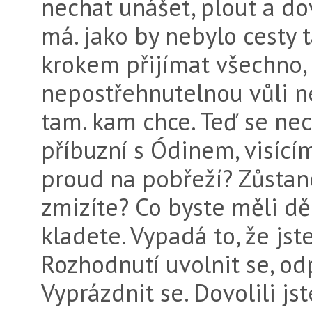
nechat unášet, plout a dovo
má. jako by nebylo cesty t
krokem přijímat všechno, 
nepostřehnutelnou vůli ne
tam. kam chce. Teď se nec
příbuzní s Ódinem, visící
proud na pobřeží? Zůstan
zmizíte? Co byste měli děl
kladete. Vypadá to, že jst
Rozhodnutí uvolnit se, od
Vyprázdnit se. Dovolili jst