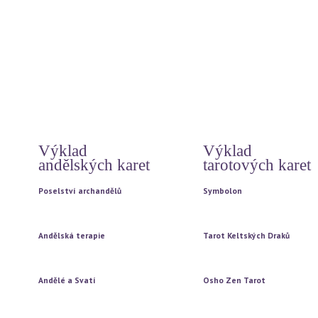
Modlitby
Poselství z internetu
Archandělé - energie
Hó oponopono
Archandělé a bohové
Čtyři dohody
Archandělé vašeho znamení
12 základních duchovních pr
Rady andělů na každý den
Tajemství
Vzkazy andílků od Magdy
Doreen Virtue
Automatická kresba
Výklad
Výklad
andělských karet
tarotových karet
Poselství archandělů
Symbolon
Vytažení jedné karty
Vytažení jedné karty
Vytažení tří karet
Vytažení tří karet
Andělská terapie
Tarot Keltských Draků
Vytažení jedné karty
Vytažení jedné karty
Vytažení tří karet
Vytažení tří karet
Andělé a Svatí
Osho Zen Tarot
Vytažení jedné karty
Vytažení jedné karty
Vytažení tří karet
Vytažení tří karet