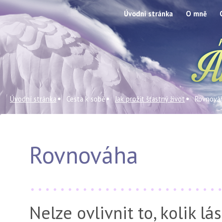
Úvodní stránka
O mně
Úvodní stránka
Cesta k sobě
Jak prožít šťastný život
Rovnová
Rovnováha
Nelze ovlivnit to, kolik l