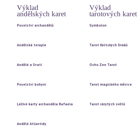
Výklad
Výklad
andělských karet
tarotových karet
Poselství archandělů
Symbolon
Vytažení jedné karty
Vytažení jedné karty
Vytažení tří karet
Vytažení tří karet
Andělská terapie
Tarot Keltských Draků
Vytažení jedné karty
Vytažení jedné karty
Vytažení tří karet
Vytažení tří karet
Andělé a Svatí
Osho Zen Tarot
Vytažení jedné karty
Vytažení jedné karty
Vytažení tří karet
Vytažení tří karet
Poselství bohyní
Tarot magického měsíce
Vytažení jedné karty
Vytažení jedné karty
Vytažení tří karet
Vytažení tří karet
Léčivé karty archanděla Rafaela
Tarot skrytých světů
Vytažení jedné karty
Vytažení jedné karty
Vytažení tří karet
Vytažení tří karet
Andělé Atlantidy
Vytažení jedné karty
Vytažení tří karet