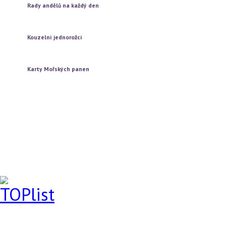
Rady andělů na každý den
Vytažení jedné karty
Vytažení tří karet
Kouzelní jednorožci
Vytažení jedné karty
Vytažení tří karet
Karty Mořských panen
Vytažení jedné karty
Vytažení tří karet