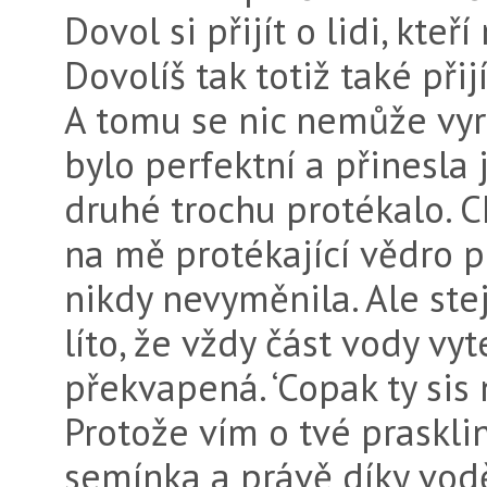
Dovol si přijít o lidi, kteř
Dovolíš tak totiž také přij
A tomu se nic nemůže vyr
bylo perfektní a přinesla
druhé trochu protékalo. C
na mě protékající vědro pr
nikdy nevyměnila. Ale ste
líto, že vždy část vody vyt
překvapená. ‘Copak ty sis
Protože vím o tvé praskli
semínka a právě díky vodě