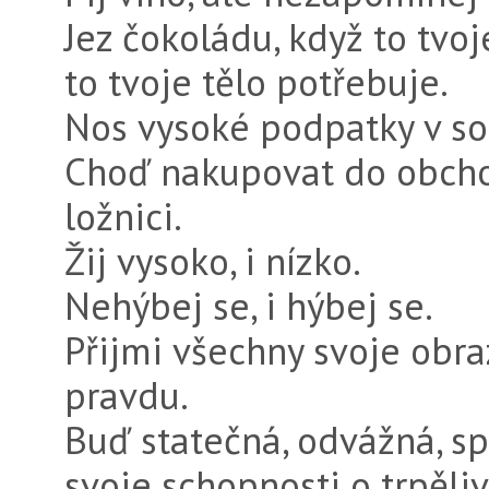
Jez čokoládu, když to tvoj
to tvoje tělo potřebuje.
Nos vysoké podpatky v so
Choď nakupovat do obcho
ložnici.
Žij vysoko, i nízko.
Nehýbej se, i hýbej se.
Přijmi všechny svoje obraz
pravdu.
Buď statečná, odvážná, sp
svoje schopnosti o trpěliv