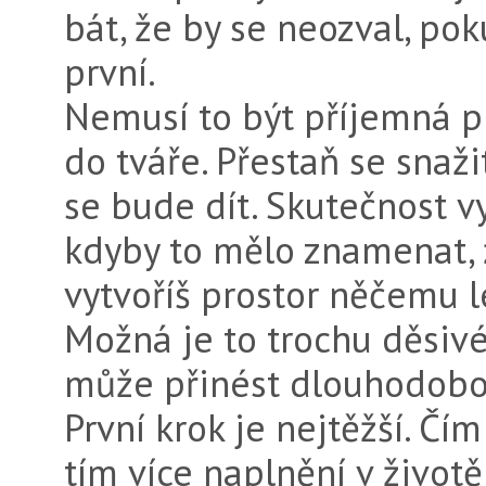
bát, že by se neozval, po
první.
Nemusí to být příjemná pra
do tváře. Přestaň se snažit
se bude dít. Skutečnost vy
kdyby to mělo znamenat, ž
vytvoříš prostor něčemu
Možná je to trochu děsivé
může přinést dlouhodobou 
První krok je nejtěžší. Čí
tím více naplnění v životě