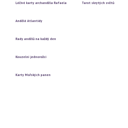
Léčivé karty archanděla Rafaela
Tarot skrytých světů
Vytažení jedné karty
Vytažení jedné karty
Vytažení tří karet
Vytažení tří karet
Andělé Atlantidy
Vytažení jedné karty
Vytažení tří karet
Rady andělů na každý den
Vytažení jedné karty
Vytažení tří karet
Kouzelní jednorožci
Vytažení jedné karty
Vytažení tří karet
Karty Mořských panen
Vytažení jedné karty
Vytažení tří karet