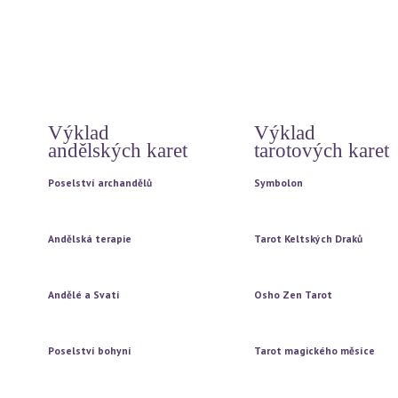
Archandělé vašeho znamení
12 základních duchovních pr
Rady andělů na každý den
Tajemství
Vzkazy andílků od Magdy
Doreen Virtue
Automatická kresba
Výklad
Výklad
andělských karet
tarotových karet
Poselství archandělů
Symbolon
Vytažení jedné karty
Vytažení jedné karty
Vytažení tří karet
Vytažení tří karet
Andělská terapie
Tarot Keltských Draků
Vytažení jedné karty
Vytažení jedné karty
Vytažení tří karet
Vytažení tří karet
Andělé a Svatí
Osho Zen Tarot
Vytažení jedné karty
Vytažení jedné karty
Vytažení tří karet
Vytažení tří karet
Poselství bohyní
Tarot magického měsíce
Vytažení jedné karty
Vytažení jedné karty
Vytažení tří karet
Vytažení tří karet