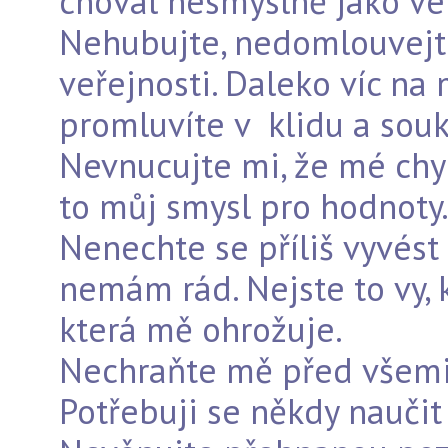
choval nesmyslně jako vel
Nehubujte, nedomlouvejt
veřejnosti. Daleko víc na
promluvíte v klidu a sou
Nevnucujte mi, že mé chy
to můj smysl pro hodnoty
Nenechte se příliš vyvést 
nemám rád. Nejste to vy, 
která mě ohrožuje.
Nechraňte mě před všemi
Potřebuji se někdy naučit