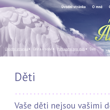
Úvodní stránka
O mně
Úvodní stránka
Cesta k sobě
Pohlazení pro duši
Děti
Děti
Vaše děti nejsou vašimi d