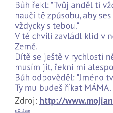
Bůh řekl: "Tvůj anděl ti 
naučí tě způsobu, aby ses 
vždycky s tebou."
V té chvíli zavládl klid v n
Země.
Dítě se ještě v rychlosti 
musím jít, řekni mi ales
Bůh odpověděl: "Jméno tv
Ty mu budeš říkat MÁMA.
Zdroj:
http://www.mojian
« O lásce