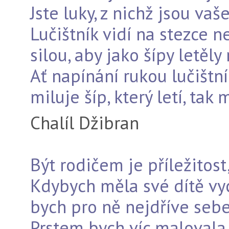
Jste luky, z nichž jsou vaš
Lučištník vidí na stezce 
silou, aby jako šípy letěly
Ať napínání rukou lučištní
miluje šíp, který letí, tak 
Chalíl Džibran
Být rodičem je příležitost
Kdybych měla své dítě vy
bych pro ně nejdříve seb
Prstem bych víc malovala 