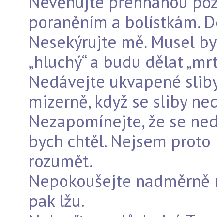
Nevěnujte přehnanou po
poraněním a bolístkám. D
Nesekýrujte mě. Musel byc
„hluchý“ a budu dělat „mr
Nedávejte ukvapené sliby.
mizerně, když se sliby ned
Nezapomínejte, že se nedo
bych chtěl. Nejsem proto
rozumět.
Nepokoušejte nadměrně mo
pak lžu.