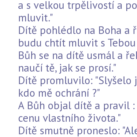
a s velkou trpělivostí a p
mluvit."
Dítě pohlédlo na Boha a ř
budu chtít mluvit s Tebou
Bůh se na dítě usmál a řekl
naučí tě, jak se prosí."
Dítě promluvilo: "Slyšelo j
kdo mě ochrání ?"
A Bůh objal dítě a pravil :
cenu vlastního života."
Dítě smutně proneslo: "Al