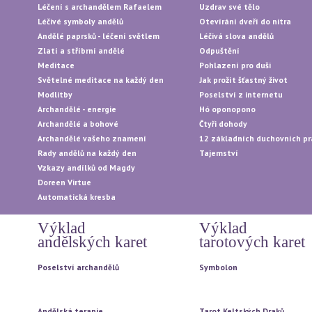
Léčení s archandělem Rafaelem
Uzdrav své tělo
Léčivé symboly andělů
Otevírání dveří do nitra
Andělé paprsků - léčení světlem
Léčivá slova andělů
Zlatí a stříbrní andělé
Odpuštění
Meditace
Pohlazení pro duši
Světelné meditace na každý den
Jak prožít šťastný život
Modlitby
Poselství z internetu
Archandělé - energie
Hó oponopono
Archandělé a bohové
Čtyři dohody
Archandělé vašeho znamení
12 základních duchovních pr
Rady andělů na každý den
Tajemství
Vzkazy andílků od Magdy
Doreen Virtue
Automatická kresba
Výklad
Výklad
andělských karet
tarotových karet
Poselství archandělů
Symbolon
Vytažení jedné karty
Vytažení jedné karty
Vytažení tří karet
Vytažení tří karet
Andělská terapie
Tarot Keltských Draků