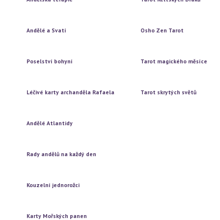
Vytažení jedné karty
Vytažení jedné karty
Vytažení tří karet
Vytažení tří karet
Andělé a Svatí
Osho Zen Tarot
Vytažení jedné karty
Vytažení jedné karty
Vytažení tří karet
Vytažení tří karet
Poselství bohyní
Tarot magického měsíce
Vytažení jedné karty
Vytažení jedné karty
Vytažení tří karet
Vytažení tří karet
Léčivé karty archanděla Rafaela
Tarot skrytých světů
Vytažení jedné karty
Vytažení jedné karty
Vytažení tří karet
Vytažení tří karet
Andělé Atlantidy
Vytažení jedné karty
Vytažení tří karet
Rady andělů na každý den
Vytažení jedné karty
Vytažení tří karet
Kouzelní jednorožci
Vytažení jedné karty
Vytažení tří karet
Karty Mořských panen