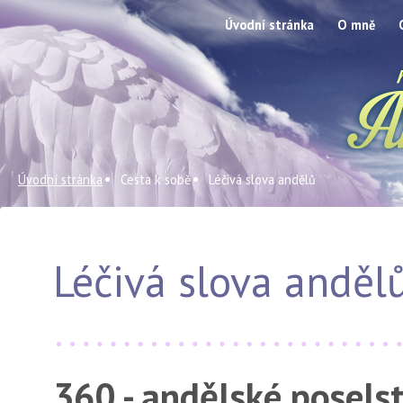
Úvodní stránka
O mně
Úvodní stránka
Cesta k sobě
Léčivá slova andělů
Léčivá slova anděl
360 - andělské posels