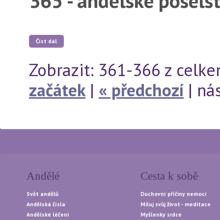
365 - andělské posels
Číst dál
Zobrazit: 361-366 z celk
začátek
|
« předchozí
| nás
Andělé
Cesta k sobě
Svět andělů
Duchovní příčiny nemocí
Andělská čísla
Miluj svůj život - meditace
Andělské léčení
Myšlenky srdce