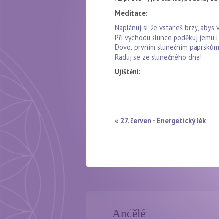
Meditace:
Naplánuj si, že vstaneš brzy, abys v
Při východu slunce poděkuj jemu i 
Dovol prvním slunečním paprskům, a
Raduj se ze slunečného dne!
Ujištění:
« 27. červen - Energetický lék
Andělé