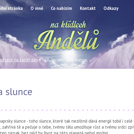
dní stránka
O mně
Co nabízím
Kontakt
Odkazy
ditace na každý den
28. červen - Síla slunce
la slunce
 paprsky slunce - toho slunce, které tak nezištně dává energii tobě i celé
 zahřívá tě a pečuje o tebe, tvému tělu umožňuje růst a tvému srdci zpí
 ten zázrak, bez nějž by život na této planetě nebyl možný.