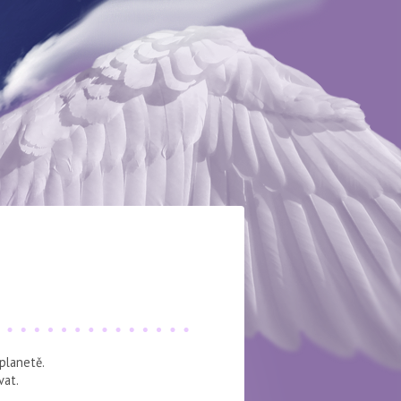
 planetě.
vat.