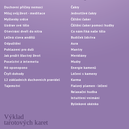
Duchovní příčiny nemocí
Čakry
Miluj svůj život - meditace
Jednotlivé čakry
Myšlenky srdce
Čištění čaker
Uzdrav své tělo
Čištění čaker pomocí hudby
Otevírání dveří do nitra
Co nám říká naše tělo
Léčivá slova andělů
Budíček lidstva
Odpuštění
Aura
Pohlazení pro duši
Mantry
Jak prožít šťastný život
Meridiány
Poselství z internetu
Mudry
Hó oponopono
Energie kamenů
Čtyři dohody
Léčení s kameny
12 základních duchovních pravidel
Karma
Tajemství
Fialový plamen - léčení
Relaxační hudba
Intuitivní vnímání
Bylinkové okénko
Výklad
tarotových karet