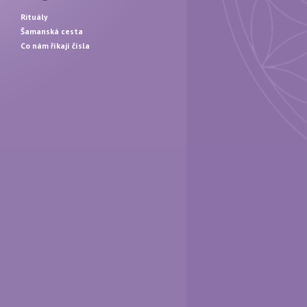
Rituály
Šamanská cesta
Co nám říkají čísla