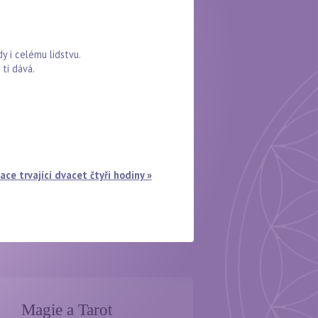
y i celému lidstvu.
ti dává.
ace trvající dvacet čtyři hodiny »
Magie a Tarot