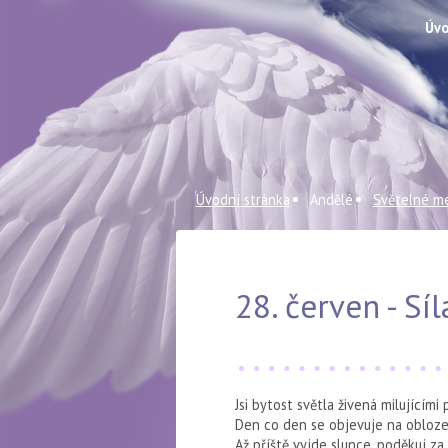
Úvo
Úvodní stránka
Andělé
Světelné me
28. červen - Sí
Jsi bytost světla živená milujícími
Den co den se objevuje na obloze,
Až příště vyjde slunce, poděkuj za