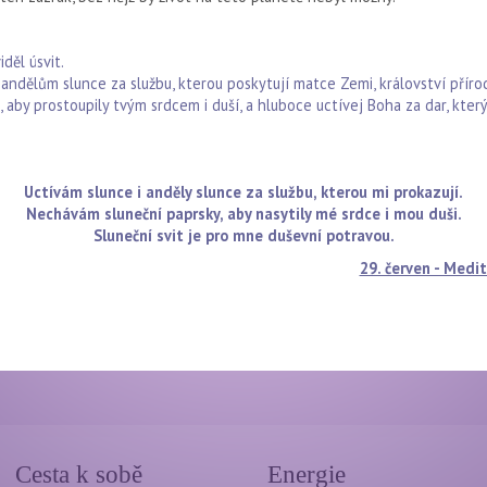
iděl úsvit.
andělům slunce za službu, kterou poskytují matce Zemi, království přírod
by prostoupily tvým srdcem i duší, a hluboce uctívej Boha za dar, který 
Uctívám slunce i anděly slunce za službu, kterou mi prokazují.
Nechávám sluneční paprsky, aby nasytily mé srdce i mou duši.
Sluneční svit je pro mne duševní potravou.
29. červen - Medit
Cesta k sobě
Energie