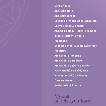
Svět andělů
Andělská čísla
Andělské léčení
Léčení s archandělem Rafaelem
Léčivé symboly andělů
Andělé paprsků - léčení světlem
Zlatí a stříbrní andělé
Meditace
Světelné meditace na každý den
Modlitby
Archandělé - energie
Archandělé a bohové
Archandělé vašeho znamení
Rady andělů na každý den
Vzkazy andílků od Magdy
Doreen Virtue
Automatická kresba
Výklad
andělských karet