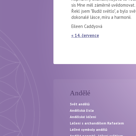
sis Mne měl záměrně uvědomovat. K
Řekl jsem "Budiž světlo", a bylo sv
dokonalé lásce, míru a harmonii.
Eileen Caddyová
« 14. července
Andělé
Svět andělů
Andělská čísla
Andělské léčení
Léčení s archandělem Rafaelem
Léčivé symboly andělů
Andělé paprsků - léčení světlem