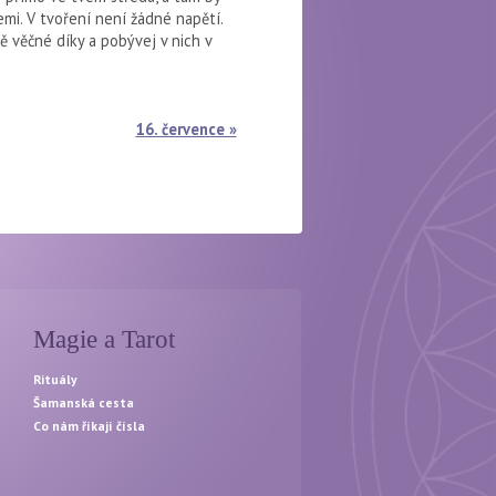
mi. V tvoření není žádné napětí.
ně věčné díky a pobývej v nich v
16. července »
Magie a Tarot
Rituály
Šamanská cesta
Co nám říkají čísla