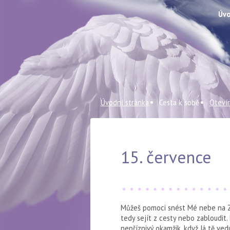
Úvo
Úvodní stránka
Cesta k sobě
Otevír
15. července
Můžeš pomoci snést Mé nebe na Zem
tedy sejít z cesty nebo zabloudit.
nepříznivý okamžik, když Já tě ved