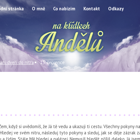
dní stránka
O mně
Co nabízím
Kontakt
Odkazy
ání dveří do nitra
15. července
, když si uvědomíš, že Já tě vedu a ukazuji ti cestu. Všechny pokyny n
 Hledej ve svém nitru, následuj tyto pokyny a sleduj, jak se děje zázrak
u a řídím. Stále Mě hledej a nalézej. Nemusíš hledět příliš daleko, Já js