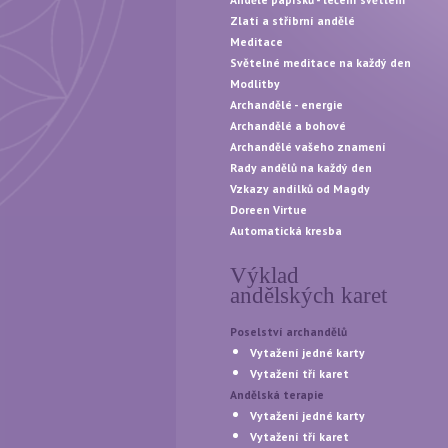
Zlatí a stříbrní andělé
Meditace
Světelné meditace na každý den
Modlitby
Archandělé - energie
Archandělé a bohové
Archandělé vašeho znamení
Rady andělů na každý den
Vzkazy andílků od Magdy
Doreen Virtue
Automatická kresba
Výklad
andělských karet
Poselství archandělů
Vytažení jedné karty
Vytažení tří karet
Andělská terapie
Vytažení jedné karty
Vytažení tří karet