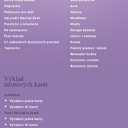
Odpuštění
Aura
Pohlazení pro duši
Mantry
Jak prožít šťastný život
Meridiány
Poselství z internetu
Mudry
Hó oponopono
Energie kamenů
Čtyři dohody
Léčení s kameny
12 základních duchovních pravidel
Karma
Tajemství
Fialový plamen - léčení
Relaxační hudba
Intuitivní vnímání
Bylinkové okénko
Výklad
tarotových karet
Symbolon
Vytažení jedné karty
Vytažení tří karet
Tarot Keltských Draků
Vytažení jedné karty
Vytažení tří karet