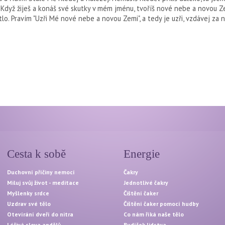
dyž žiješ a konáš své skutky v mém jménu, tvoříš nové nebe a novou Ze
ětlo. Pravím "Uzři Mé nové nebe a novou Zemi", a tedy je uzři, vzdávej za 
Cesta k sobě
Energie
Duchovní příčiny nemocí
Čakry
Miluj svůj život - meditace
Jednotlivé čakry
Myšlenky srdce
Čištění čaker
Uzdrav své tělo
Čištění čaker pomocí hudby
Otevírání dveří do nitra
Co nám říká naše tělo
Léčivá slova andělů
Budíček lidstva