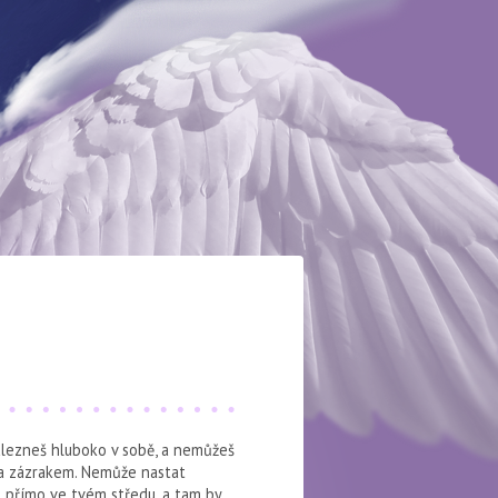
alezneš hluboko v sobě, a nemůžeš
 za zázrakem. Nemůže nastat
em přímo ve tvém středu, a tam by