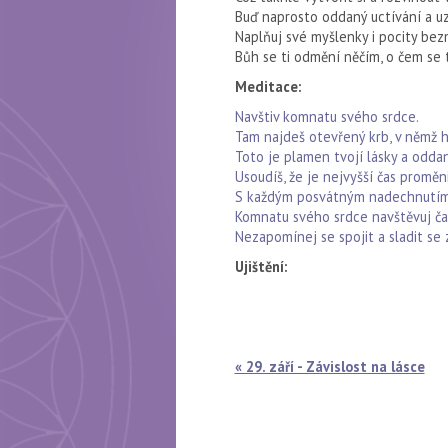
Buď naprosto oddaný uctívání a u
Naplňuj své myšlenky i pocity be
Bůh se ti odmění něčím, o čem se t
Meditace:
Navštiv komnatu svého srdce.
Tam najdeš otevřený krb, v němž h
Toto je plamen tvojí lásky a odda
Usoudíš, že je nejvyšší čas proměn
S každým posvátným nadechnutím tvo
Komnatu svého srdce navštěvuj čas
Nezapomínej se spojit a sladit se 
Ujištění:
« 29. září - Závislost na lásce