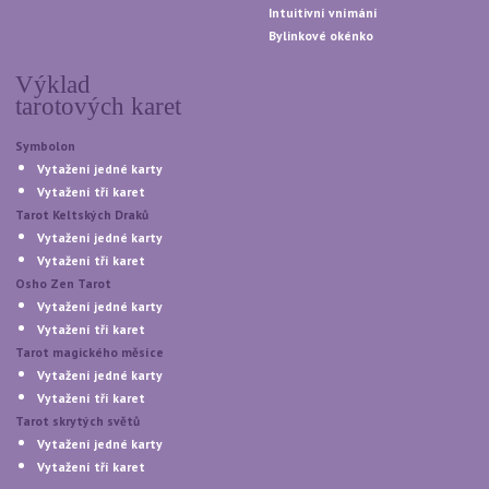
Intuitivní vnímání
Bylinkové okénko
Výklad
tarotových karet
Symbolon
Vytažení jedné karty
Vytažení tří karet
Tarot Keltských Draků
Vytažení jedné karty
Vytažení tří karet
Osho Zen Tarot
Vytažení jedné karty
Vytažení tří karet
Tarot magického měsíce
Vytažení jedné karty
Vytažení tří karet
Tarot skrytých světů
Vytažení jedné karty
Vytažení tří karet