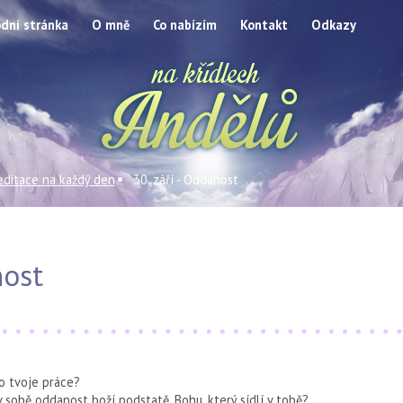
dní stránka
O mně
Co nabízím
Kontakt
Odkazy
ditace na každý den
30. září - Oddanost
nost
bo tvoje práce?
 v sobě oddanost boží podstatě, Bohu, který sídlí v tobě?