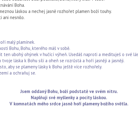
znávání Boha.
zmeznou láskou a nechej jasně rozhořet plamen boží touhy.
i ani nesnilo.
oří malý plamínek.
nosti Bohu, Bohu, kterého máš v sobě.
it ten ubohý ohýnek v hučící výheň. Usedáš naproti a medituješ o své lá
je láska k Bohu sílí a oheň se rozrůstá a hoří jasněji a jasněji.
to, aby se plameny lásky k Bohu ještě více rozhořely.
zemí a ochraňuj se.
Jsem oddaný Bohu, boží podstatě ve svém nitru.
Naplňuji své myšlenky a pocity láskou.
V komnatách mého srdce jasně hoří plameny božího světla.