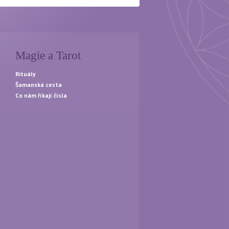
Magie a Tarot
Rituály
Šamanská cesta
Co nám říkají čísla