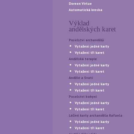
Doreen Virtue
Automatická kresba
Výklad
andělských karet
Poselství archandělů
Vytažení jedné karty
Vytažení tří karet
Andělská terapie
Vytažení jedné karty
Vytažení tří karet
Andělé a Svatí
Vytažení jedné karty
Vytažení tří karet
Poselství bohyní
Vytažení jedné karty
Vytažení tří karet
Léčivé karty archanděla Rafaela
Vytažení jedné karty
Vytažení tří karet