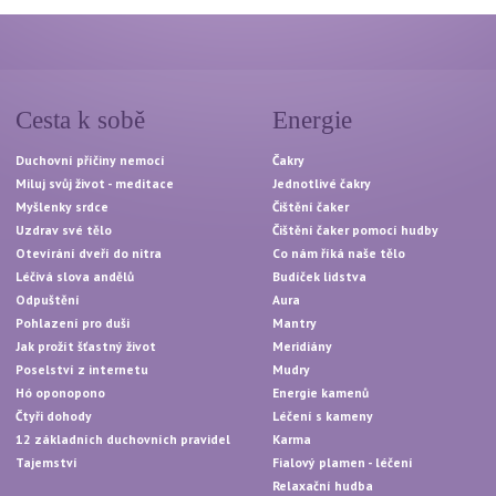
Cesta k sobě
Energie
Duchovní příčiny nemocí
Čakry
Miluj svůj život - meditace
Jednotlivé čakry
Myšlenky srdce
Čištění čaker
Uzdrav své tělo
Čištění čaker pomocí hudby
Otevírání dveří do nitra
Co nám říká naše tělo
Léčivá slova andělů
Budíček lidstva
Odpuštění
Aura
Pohlazení pro duši
Mantry
Jak prožít šťastný život
Meridiány
Poselství z internetu
Mudry
Hó oponopono
Energie kamenů
Čtyři dohody
Léčení s kameny
12 základních duchovních pravidel
Karma
Tajemství
Fialový plamen - léčení
Relaxační hudba