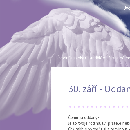
Úvo
Úvodní stránka
Andělé
Světelné me
30. září - Odda
Čemu jsi oddaný?
Je to tvoje rodina, tví přátelé ne
Což takhle vytvořit si a rozvinout