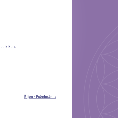
sce k Bohu.
Říjen - Požehnání »