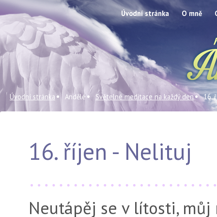
Úvodní stránka
O mně
Úvodní stránka
Andělé
Světelné meditace na každý den
16. ř
16. říjen - Nelituj
Neutápěj se v lítosti, můj