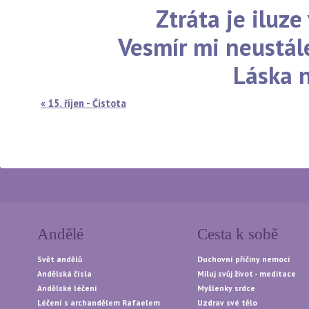
Ztráta je iluz
Vesmír mi neustále
Láska 
« 15. říjen - Čistota
Andělé
Cesta k sobě
Svět andělů
Duchovní příčiny nemocí
Andělská čísla
Miluj svůj život - meditace
Andělské léčení
Myšlenky srdce
Léčení s archandělem Rafaelem
Uzdrav své tělo