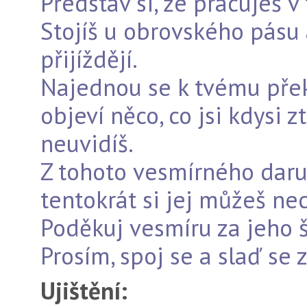
Představ si, že pracuješ v
Stojíš u obrovského pásu 
přijíždějí.
Najednou se k tvému přek
objeví něco, co jsi kdysi zt
neuvidíš.
Z tohoto vesmírného daru
tentokrát si jej můžeš ne
Poděkuj vesmíru za jeho š
Prosím, spoj se a slaď se 
Ujištění: