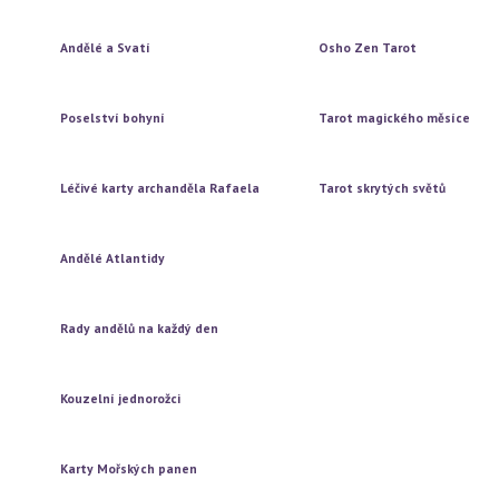
Vytažení jedné karty
Vytažení jedné karty
Vytažení tří karet
Vytažení tří karet
Andělé a Svatí
Osho Zen Tarot
Vytažení jedné karty
Vytažení jedné karty
Vytažení tří karet
Vytažení tří karet
Poselství bohyní
Tarot magického měsíce
Vytažení jedné karty
Vytažení jedné karty
Vytažení tří karet
Vytažení tří karet
Léčivé karty archanděla Rafaela
Tarot skrytých světů
Vytažení jedné karty
Vytažení jedné karty
Vytažení tří karet
Vytažení tří karet
Andělé Atlantidy
Vytažení jedné karty
Vytažení tří karet
Rady andělů na každý den
Vytažení jedné karty
Vytažení tří karet
Kouzelní jednorožci
Vytažení jedné karty
Vytažení tří karet
Karty Mořských panen
Vytažení jedné karty