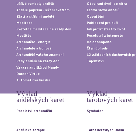
Léčivé symboly andělů
Otevírání dveří do nitra
Andělé paprsků - léčení světlem
Léčivá slova andělů
Zlatí a stříbrní andělé
Odpuštění
Meditace
Pohlazení pro duši
Světelné meditace na každý den
Jak prožít šťastný život
Modlitby
Poselství z internetu
Archandělé - energie
Hó oponopono
Archandělé a bohové
Čtyři dohody
Archandělé vašeho znamení
12 základních duchovních pr
Rady andělů na každý den
Tajemství
Vzkazy andílků od Magdy
Doreen Virtue
Automatická kresba
Výklad
Výklad
andělských karet
tarotových karet
Poselství archandělů
Symbolon
Vytažení jedné karty
Vytažení jedné karty
Vytažení tří karet
Vytažení tří karet
Andělská terapie
Tarot Keltských Draků