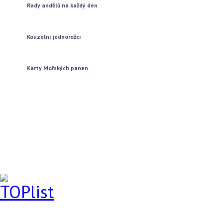
Rady andělů na každý den
Vytažení jedné karty
Vytažení tří karet
Kouzelní jednorožci
Vytažení jedné karty
Vytažení tří karet
Karty Mořských panen
Vytažení jedné karty
Vytažení tří karet