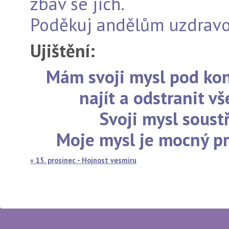
zbav se jich.
Poděkuj andělům uzdravo
Ujištění:
Mám svoji mysl pod kon
najít a odstranit v
Svoji mysl soustř
Moje mysl je mocný pr
« 15. prosinec - Hojnost vesmíru