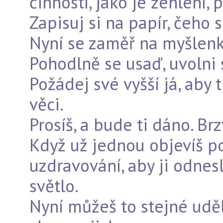
činností, jako je žehlení, 
Zapisuj si na papír, čeho 
Nyní se zaměř na myšlenku
Pohodlně se usaď, uvolni s
Požádej své vyšší já, aby 
věci.
Prosíš, a bude ti dáno. Brzy
Když už jednou objevíš po
uzdravování, aby ji odnesli
světlo.
Nyní můžeš to stejné udě