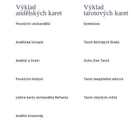
Výklad
Výklad
andělských karet
tarotových karet
Poselství archandělů
Symbolon
Vytažení jedné karty
Vytažení jedné karty
Vytažení tří karet
Vytažení tří karet
Andělská terapie
Tarot Keltských Draků
Vytažení jedné karty
Vytažení jedné karty
Vytažení tří karet
Vytažení tří karet
Andělé a Svatí
Osho Zen Tarot
Vytažení jedné karty
Vytažení jedné karty
Vytažení tří karet
Vytažení tří karet
Poselství bohyní
Tarot magického měsíce
Vytažení jedné karty
Vytažení jedné karty
Vytažení tří karet
Vytažení tří karet
Léčivé karty archanděla Rafaela
Tarot skrytých světů
Vytažení jedné karty
Vytažení jedné karty
Vytažení tří karet
Vytažení tří karet
Andělé Atlantidy
Vytažení jedné karty
Vytažení tří karet