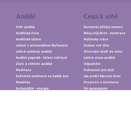
Andělé
Cesta k sobě
Svět andělů
Duchovní příčiny nemocí
Andělská čísla
Miluj svůj život - meditace
Andělské léčení
Myšlenky srdce
Léčení s archandělem Rafaelem
Uzdrav své tělo
Léčivé symboly andělů
Otevírání dveří do nitra
Andělé paprsků - léčení světlem
Léčivá slova andělů
Zlatí a stříbrní andělé
Odpuštění
Meditace
Pohlazení pro duši
Světelné meditace na každý den
Jak prožít šťastný život
Modlitby
Poselství z internetu
Archandělé - energie
Hó oponopono
Archandělé a bohové
Čtyři dohody
Archandělé vašeho znamení
12 základních duchovních pr
Rady andělů na každý den
Tajemství
Vzkazy andílků od Magdy
Doreen Virtue
Automatická kresba