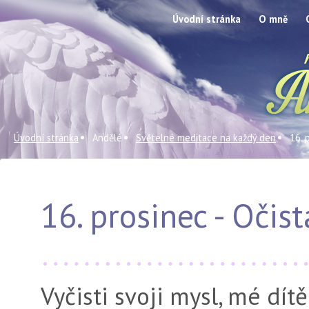
Úvodní stránka
O mně
Úvodní stránka
Andělé
Světelné meditace na každý den
16. 
16. prosinec - Očis
Vyčisti svoji mysl, mé dítě