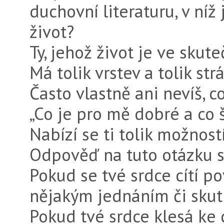
duchovní literaturu, v níž
život?
Ty, jehož život je ve skute
Má tolik vrstev a tolik str
Často vlastně ani nevíš, c
„Co je pro mě dobré a co š
Nabízí se ti tolik možností
Odpověď na tuto otázku 
Pokud se tvé srdce cítí p
nějakým jednáním či skutk
Pokud tvé srdce klesá ke