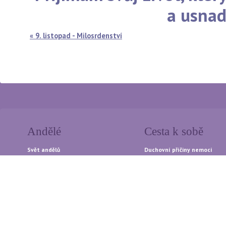
a usnad
« 9. listopad - Milosrdenství
Andělé
Cesta k sobě
Svět andělů
Duchovní příčiny nemocí
Andělská čísla
Miluj svůj život - meditace
Andělské léčení
Myšlenky srdce
Léčení s archandělem Rafaelem
Uzdrav své tělo
Léčivé symboly andělů
Otevírání dveří do nitra
Andělé paprsků - léčení světlem
Léčivá slova andělů
Zlatí a stříbrní andělé
Odpuštění
Meditace
Pohlazení pro duši