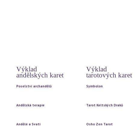
Světelné meditace na každý den
Jak prožít šťastný život
Modlitby
Poselství z internetu
Archandělé - energie
Hó oponopono
Archandělé a bohové
Čtyři dohody
Archandělé vašeho znamení
12 základních duchovních pr
Rady andělů na každý den
Tajemství
Vzkazy andílků od Magdy
Doreen Virtue
Automatická kresba
Výklad
Výklad
andělských karet
tarotových karet
Poselství archandělů
Symbolon
Vytažení jedné karty
Vytažení jedné karty
Vytažení tří karet
Vytažení tří karet
Andělská terapie
Tarot Keltských Draků
Vytažení jedné karty
Vytažení jedné karty
Vytažení tří karet
Vytažení tří karet
Andělé a Svatí
Osho Zen Tarot
Vytažení jedné karty
Vytažení jedné karty