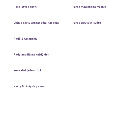
Vytažení tří karet
Vytažení tří karet
Poselství bohyní
Tarot magického měsíce
Vytažení jedné karty
Vytažení jedné karty
Vytažení tří karet
Vytažení tří karet
Léčivé karty archanděla Rafaela
Tarot skrytých světů
Vytažení jedné karty
Vytažení jedné karty
Vytažení tří karet
Vytažení tří karet
Andělé Atlantidy
Vytažení jedné karty
Vytažení tří karet
Rady andělů na každý den
Vytažení jedné karty
Vytažení tří karet
Kouzelní jednorožci
Vytažení jedné karty
Vytažení tří karet
Karty Mořských panen
Vytažení jedné karty
Vytažení tří karet