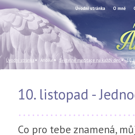
Úvodní stránka
O mně
Úvodní stránka
Andělé
Světelné meditace na každý den
10. 
10. listopad - Jedn
Co pro tebe znamená, můj