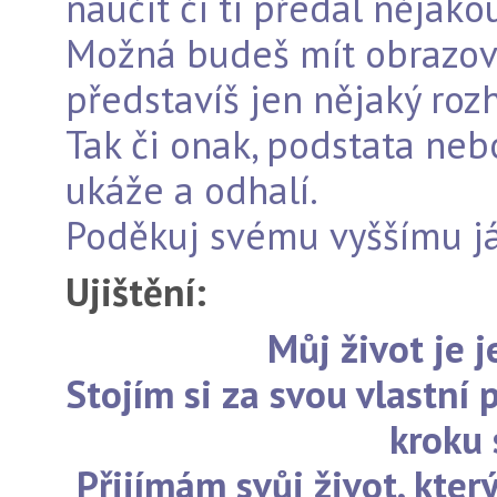
naučit či ti předal nějak
Možná budeš mít obrazov
představíš jen nějaký roz
Tak či onak, podstata neb
ukáže a odhalí.
Poděkuj svému vyššímu já
Ujištění:
Můj život je 
Stojím si za svou vlastn
kroku 
Přijímám svůj život, kter